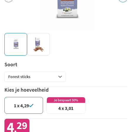
Soort
Kies je hoeveelheid
Je bespaart 30%
1 x 4,29
4 x 3,01
4
29
,