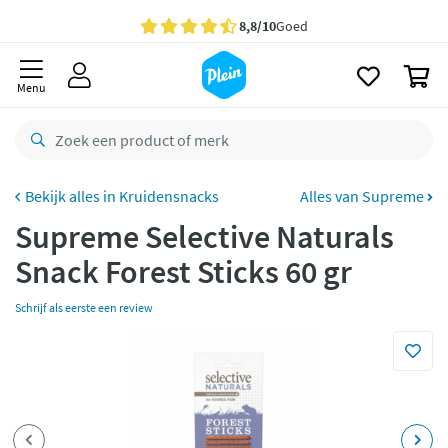
naar
oofdinhoud
Gratis
bezorging vanaf 35,- *
zoeken
0
Voor
23.59u
besteld,
morgen
in huis *
Menu
Gratis
retourneren
8,8/10
Goed
CO2 neutraal
bezorgd
Kruidensnacks
Alles van Supreme
Supreme Selective Naturals
Betaal met Klarna
Snack Forest Sticks 60 gr
Schrijf als eerste een review