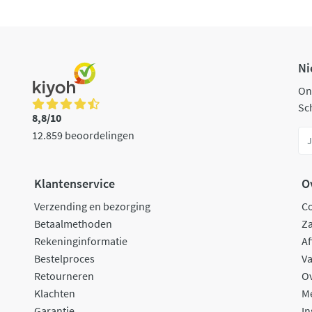
Ni
On
Sch
8,8/10
12.859 beoordelingen
Klantenservice
O
Verzending en bezorging
C
Betaalmethoden
Za
Rekeninginformatie
Af
Bestelproces
Va
Retourneren
O
Klachten
M
Garantie
In