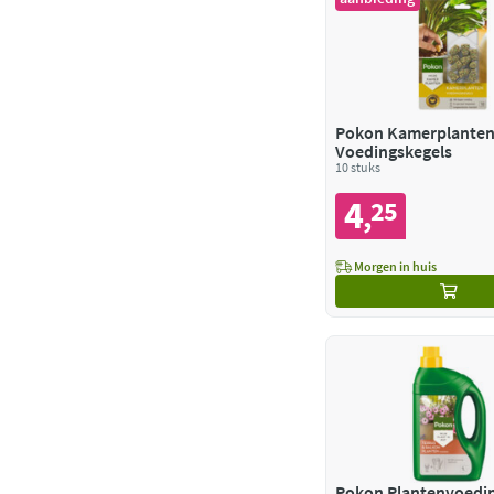
Pokon Kamerplante
Voedingskegels
10 stuks
4
25
,
Morgen in huis
Pokon Plantenvoedin