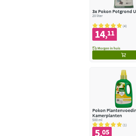
3x
Pokon Potgrond U
20 liter
4
14
11
,
Morgen in huis
Pokon Plantenvoedi
Kamerplanten
500 ml
1
5
05
,