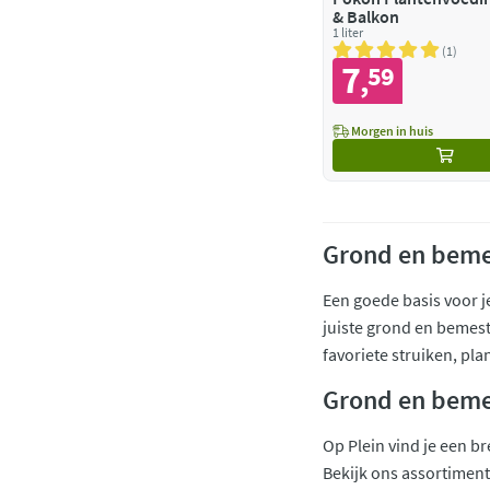
& Balkon
1 liter
1
7
59
,
Morgen in huis
Grond en beme
Een goede basis voor j
juiste grond en bemest
favoriete struiken, pl
Grond en beme
Op Plein vind je een b
Bekijk ons assortiment 