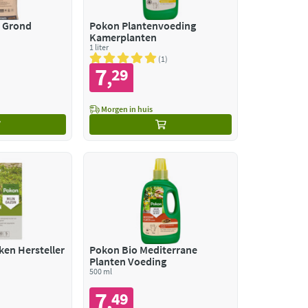
 Grond
Pokon Plantenvoeding
Kamerplanten
1 liter
1
7
29
,
Morgen in huis
ken Hersteller
Pokon Bio Mediterrane
Planten Voeding
500 ml
7
49
,