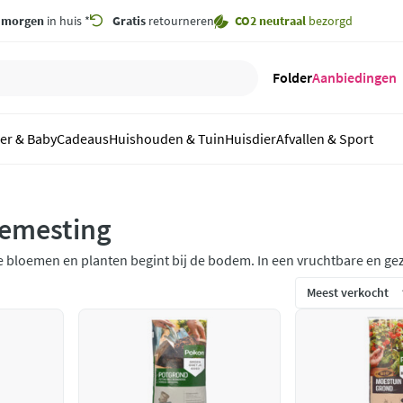
,
morgen
in huis *
Gratis
retourneren
CO2 neutraal
bezorgd
Folder
Aanbiedingen
er & Baby
Cadeaus
Huishouden & Tuin
Huisdier
Afvallen & Sport
bemesting
je bloemen en planten begint bij de bodem. In een vruchtbare en g
ond en bemesting is jouw tuin een prettige plek voor je bloemen en 
e favoriete struiken, planten en bloemen.