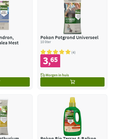
ndron,
Pokon Potgrond Universeel
alea Mest
10 liter
4
3
65
,
Morgen in huis
nthurium
Pokon Bio Terras & Balkon