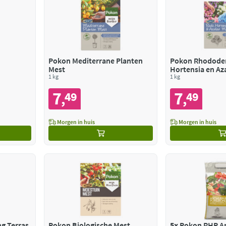
n
Pokon Mediterrane Planten
Pokon Rhodode
Mest
Hortensia en Az
1 kg
1 kg
7
7
49
49
,
,
Morgen in huis
Morgen in huis
g Terras
Pokon Biologische Mest
5x
Pokon RHP A