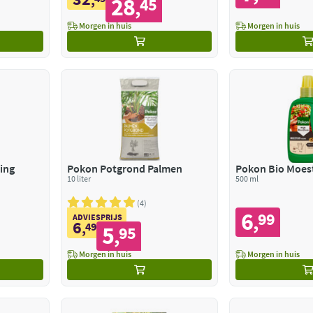
28
45
,
Morgen in huis
Morgen in huis
ing
Pokon Potgrond Palmen
Pokon Bio Moes
10 liter
500 ml
4
6
99
,
ADVIESPRIJS
6
,
49
5
95
,
Morgen in huis
Morgen in huis