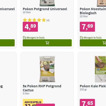
niverseel
Pokon Potgrond Universeel
Pokon Moestuin
20 liter
Biologisch
20 liter
4
4
7
89
69
,
,
Morgen in huis
Morgen in huis
ng
5x
Pokon RHP Potgrond
Pokon Kale Plek
Cactus
200 gr
5 liter
7
65
,
ADVIESPRIJS
32
,
45