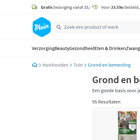
naar
hoofdinhoud
Gratis
bezorging vanaf 35,- *
Voor
23.59u
besteld
zoeken
Verzorging
Beauty
Gezondheid
Eten & Drinken
Zwang
Huishouden
Tuin
Grond en bemesting
Grond en 
Een goede basis voor 
best! Met de juiste gr
95 Resultaten
nodig heeft en plant j