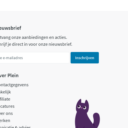
euwsbrief
tvang onze aanbiedingen en acties.
rijf je direct in voor onze nieuwsbrief.
Inschrijven
ver Plein
ontactgegevens
kelijk
filiate
catures
ver ons
erken
spiratie & advies