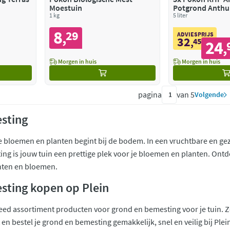
Moestuin
Potgrond Anthu
1 kg
5 liter
8
29
,
ADVIESPRIJS
32
,
45
24
,
Morgen in huis
Morgen in huis
pagina
van 5
Volgende
sting
e bloemen en planten begint bij de bodem. In een vruchtbare en g
ing is jouw tuin een prettige plek voor je bloemen en planten. Ontde
anten en bloemen.
sting kopen op Plein
reed assortiment producten voor grond en bemesting voor je tuin. Z
en bestel je grond en bemesting gemakkelijk, snel en veilig bij Plei