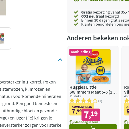
Gratis
bezorging vanaf 35,- 
CO2 neutraal
bezorgd
Binnen 30 dagen gratis ret
Klanten beoordelen ons me
Anderen bekeken oo
aanbieding
versterker in 1 korrel. Pokon
Huggies Little
Ro
ls stamrozen, klimrozen en
Swimmers Maat 5-6 (12-
Vl
de natuur voorkomende mineralen
18 kg)
11 stuks
400
1
 de grond. Een goed bemeste en
ADVIESPRIJS
A
7
 uitbundige bloei en gezonde
,
99
7
19
,
0) en IJzer (Fe) krijgen je
Maandag in huis
enversterker zorgen voor sterke