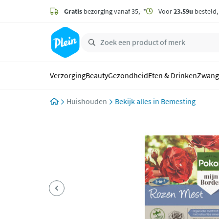
naar
hoofdinhoud
Gratis
bezorging vanaf 35,- *
Voor
23.59u
besteld
zoeken
Verzorging
Beauty
Gezondheid
Eten & Drinken
Zwang
Huishouden
Bemesting