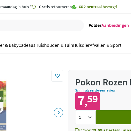
,
maandag
in huis *
Gratis
retourneren
CO2 neutraal
bezorgd
Folder
Aanbiedingen
er & Baby
Cadeaus
Huishouden & Tuin
Huisdier
Afvallen & Sport
Pokon Rozen 
Schrijf als eerste een review
7
59
,
Voeg
toe
Voor
23.59u
besteld,
maa