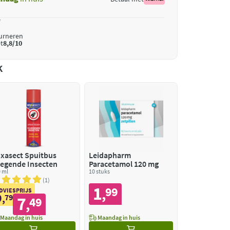
*
ourneren
t
8,8/10
k
xasect Spuitbus
Leidapharm
iegende Insecten
Paracetamol 120 mg
 ml
10 stuks
1
1
99
,
DVIESPRIJS
9
,
79
7
49
,
Maandag in huis
Maandag in huis