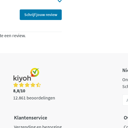
Schrijf jouw review
te een review.
Ni
On
Sch
8,8/10
12.861 beoordelingen
Klantenservice
O
Verzending en bezorging
C