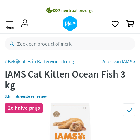
naar
oofdinhoud
Gratis
bezorging vanaf 35,- *
zoeken
0
Voor
23.59u
besteld,
maandag
in huis *
Menu
Gratis
retourneren
8,8/10
Goed
CO2 neutraal
bezorgd
Kattenvoer droog
Alles van IAMS
IAMS Cat Kitten Ocean Fish 3
Betaal met Klarna
kg
Schrijf als eerste een review
2e halve prijs