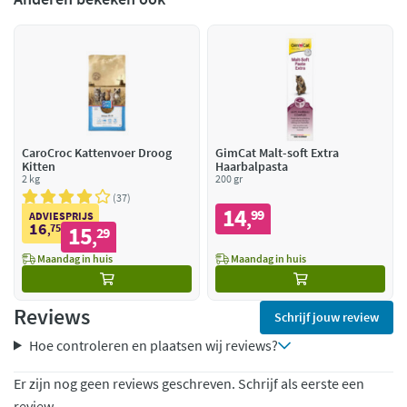
CaroCroc Kattenvoer Droog
GimCat Malt-soft Extra
Kitten
Haarbalpasta
2 kg
200 gr
37
14
99
,
ADVIESPRIJS
16
75
15
,
29
,
Maandag in huis
Maandag in huis
Reviews
Schrijf jouw review
Hoe controleren en plaatsen wij reviews?
Er zijn nog geen reviews geschreven. Schrijf als eerste een
review.