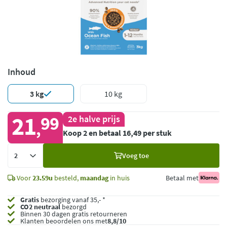
Inhoud
3 kg
10 kg
21
99
2e halve prijs
,
Koop 2 en betaal 16,49 per stuk
Voeg
Voeg toe
toe
Voor
23.59u
besteld,
maandag
in huis
Betaal met
Gratis
bezorging vanaf 35,- *
CO2 neutraal
bezorgd
Binnen 30 dagen gratis retourneren
Klanten beoordelen ons met
8,8/10