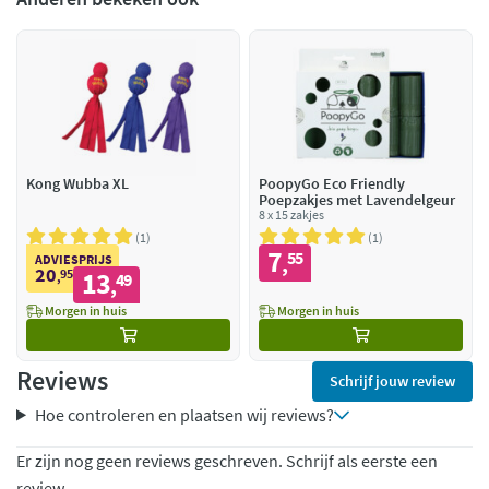
Kong Wubba XL
PoopyGo Eco Friendly
Poepzakjes met Lavendelgeur
8 x 15 zakjes
1
1
7
55
,
ADVIESPRIJS
20
95
13
,
49
,
Morgen in huis
Morgen in huis
Reviews
Schrijf jouw review
Hoe controleren en plaatsen wij reviews?
Er zijn nog geen reviews geschreven. Schrijf als eerste een
review.