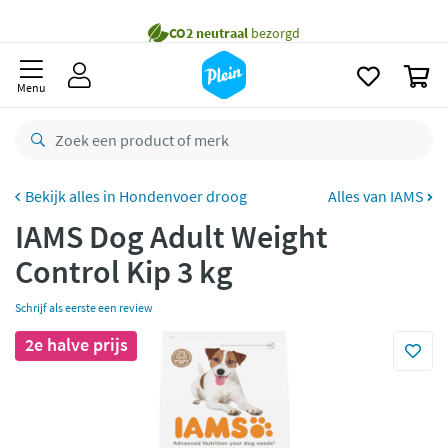
naar
Gratis
bezorging vanaf 35,- *
oofdinhoud
zoeken
Voor
23.59u
besteld,
morgen
in huis *
0
Menu
Gratis
retourneren
8,8/10
Goed
CO2 neutraal
bezorgd
Hondenvoer droog
Alles van IAMS
Betaal met Klarna
IAMS Dog Adult Weight
Control Kip 3 kg
Schrijf als eerste een review
2e halve prijs