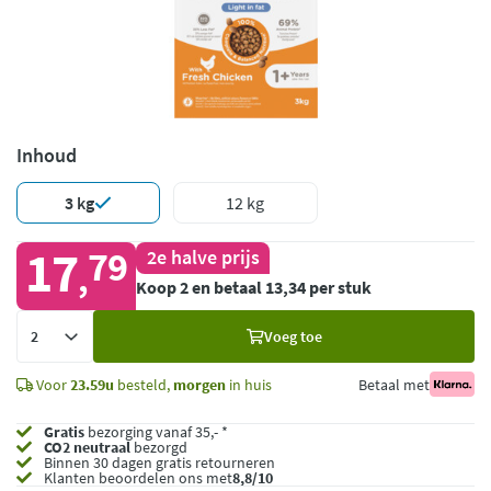
Inhoud
3 kg
12 kg
17
79
2e halve prijs
,
Koop 2 en betaal 13,34 per stuk
Voeg
Voeg toe
toe
Voor
23.59u
besteld,
morgen
in huis
Betaal met
Gratis
bezorging vanaf 35,- *
CO2 neutraal
bezorgd
Binnen 30 dagen gratis retourneren
Klanten beoordelen ons met
8,8/10