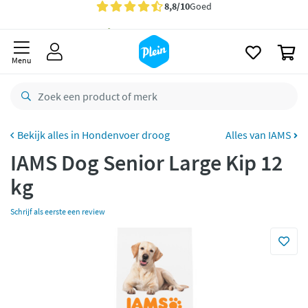
naar
oofdinhoud
Gratis
bezorging vanaf 35,- *
zoeken
0
Bestelling uiterlijk
maandag
in huis *
Menu
Gratis
retourneren
8,8/10
Goed
CO2 neutraal
bezorgd
Hondenvoer droog
Alles van IAMS
IAMS Dog Senior Large Kip 12
Betaal met Klarna
kg
Schrijf als eerste een review