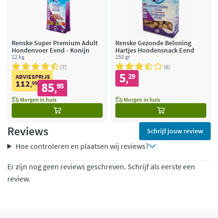
Renske Super Premium Adult
Renske Gezonde Beloning
Hondenvoer Eend - Konijn
Hartjes Hondensnack Eend
12 kg
150 gr
7
6
5
29
,
ADVIESPRIJS
112
99
85
,
95
,
Morgen in huis
Morgen in huis
Reviews
Schrijf jouw review
Hoe controleren en plaatsen wij reviews?
Er zijn nog geen reviews geschreven. Schrijf als eerste een
review.