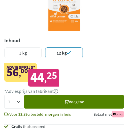
Inhoud
3 kg
12 kg
ADVIESPRIJS*
56
00
,
44
25
,
*Adviesprijs van fabrikant
Voeg
Voeg toe
toe
Voor
23.59u
besteld,
morgen
in huis
Betaal met
Gratis
thuisbezorgd