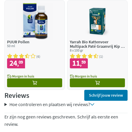
PUUR Pollen
Yarrah Bio Kattenvoer
50 ml
Multipack Paté Graanvrij Kip &
Rund
8 x 100 gr
6
1
24
11
09
59
,
,
Morgen in huis
Morgen in huis
Reviews
Schrijf jouw review
Hoe controleren en plaatsen wij reviews?
Er zijn nog geen reviews geschreven. Schrijf als eerste een
review.