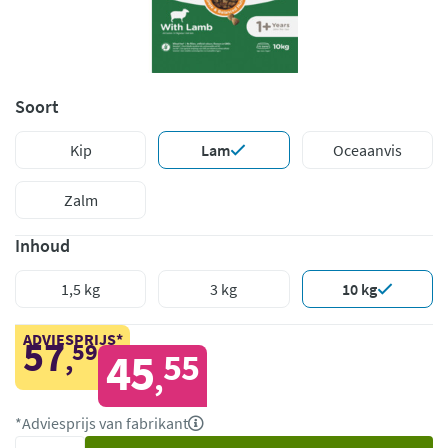
Soort
Kip
Lam
Oceaanvis
Zalm
Inhoud
1,5 kg
3 kg
10 kg
ADVIESPRIJS*
57
59
,
45
55
,
*Adviesprijs van fabrikant
Voeg