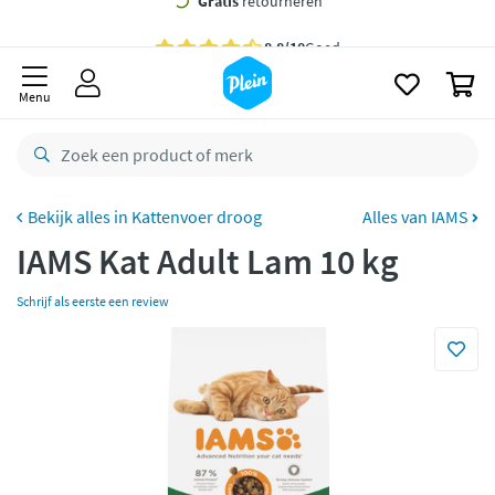
naar
oofdinhoud
Gratis
bezorging vanaf 35,- *
zoeken
0
Voor
23.59u
besteld,
morgen
in huis *
Menu
Gratis
retourneren
8,8/10
Goed
CO2 neutraal
bezorgd
Kattenvoer droog
Alles van IAMS
IAMS Kat Adult Lam 10 kg
Betaal met Klarna
Schrijf als eerste een review