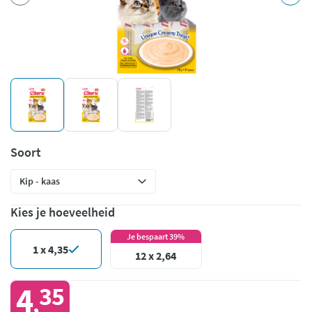
Soort
Kies je hoeveelheid
Je bespaart 39%
1 x 4,35
12 x 2,64
4
35
,