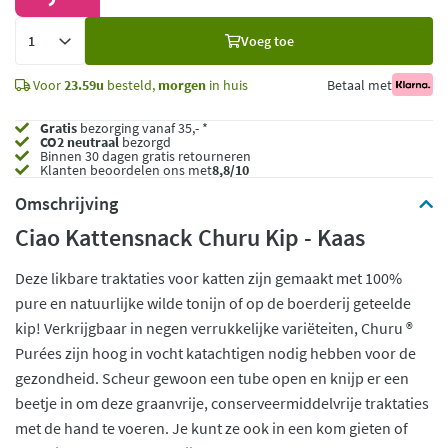
Voeg
Voeg toe
toe
Voor
23.59u
besteld,
morgen
in huis
Betaal met
Gratis
bezorging vanaf 35,- *
CO2 neutraal
bezorgd
Binnen 30 dagen gratis retourneren
Klanten beoordelen ons met
8,8/10
Omschrijving
Ciao Kattensnack Churu Kip - Kaas
Deze likbare traktaties voor katten zijn gemaakt met 100%
pure en natuurlijke wilde tonijn of op de boerderij geteelde
kip! Verkrijgbaar in negen verrukkelijke variëteiten, Churu ®
Purées zijn hoog in vocht katachtigen nodig hebben voor de
gezondheid. Scheur gewoon een tube open en knijp er een
beetje in om deze graanvrije, conserveermiddelvrije traktaties
met de hand te voeren. Je kunt ze ook in een kom gieten of