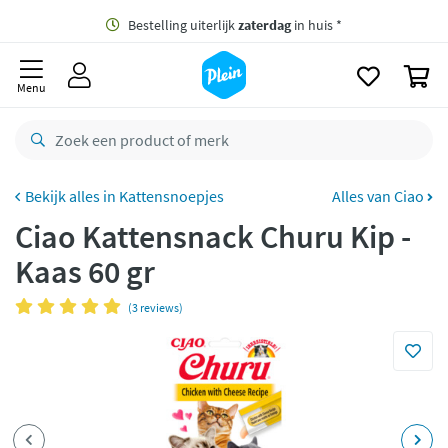
naar
oofdinhoud
Gratis
bezorging vanaf 35,- *
zoeken
0
Bestelling uiterlijk
zaterdag
in huis *
Menu
Gratis
retourneren
8,8/10
Goed
CO2 neutraal
bezorgd
Kattensnoepjes
Alles van Ciao
Ciao Kattensnack Churu Kip -
Betaal met Klarna
Kaas 60 gr
(3 reviews)