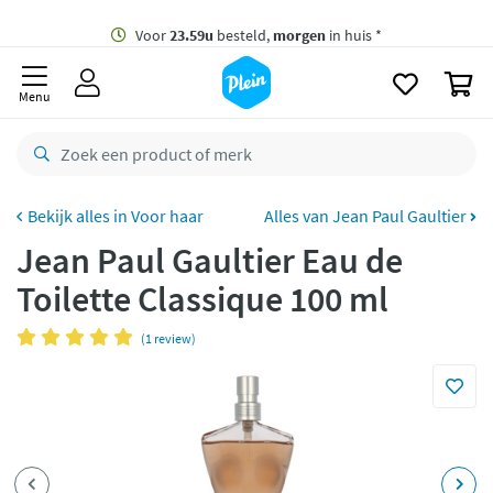
naar
oofdinhoud
Gratis
bezorging vanaf 35,- *
zoeken
0
Voor
23.59u
besteld,
morgen
in huis *
Menu
Gratis
retourneren
8,8/10
Goed
CO2 neutraal
bezorgd
Voor haar
Alles van Jean Paul Gaultier
Jean Paul Gaultier Eau de
Betaal met Klarna
Toilette Classique 100 ml
(1 review)