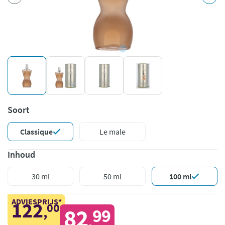
Soort
Classique
Le male
Inhoud
30 ml
50 ml
100 ml
ADVIESPRIJS*
122
00
,
82
99
,