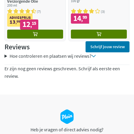
Verzorgende Olie
100 gr
200 ml
7
3
14
99
,
ADVIESPRIJS
13
99
12
,
15
,
Reviews
Schrijf jouw review
Hoe controleren en plaatsen wij reviews?
Er zijn nog geen reviews geschreven. Schrijf als eerste een
review.
Heb je vragen of direct advies nodig?