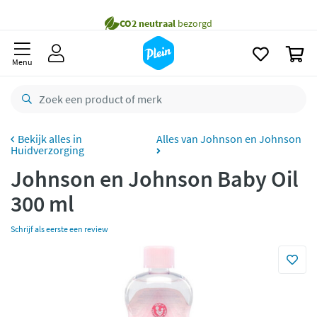
naar
Gratis
bezorging vanaf 35,- *
oofdinhoud
zoeken
Bestelling uiterlijk
zaterdag
in huis *
0
Menu
Gratis
retourneren
8,8/10
Goed
CO2 neutraal
bezorgd
Alles van Johnson en Johnson
Huidverzorging
Betaal met Klarna
Johnson en Johnson Baby Oil
300 ml
Schrijf als eerste een review