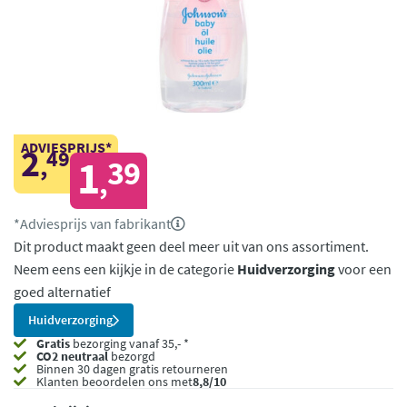
ADVIESPRIJS*
2
49
,
1
39
,
*Adviesprijs van fabrikant
Dit product maakt geen deel meer uit van ons assortiment.
Neem eens een kijkje in de categorie
Huidverzorging
voor een
goed alternatief
Huidverzorging
Gratis
bezorging vanaf 35,- *
CO2 neutraal
bezorgd
Binnen 30 dagen gratis retourneren
Klanten beoordelen ons met
8,8/10