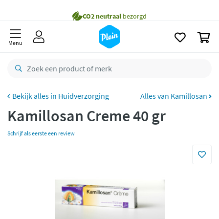
naar
Gratis
bezorging vanaf 35,- *
oofdinhoud
zoeken
Bestelling uiterlijk
maandag
in huis *
0
Menu
Gratis
retourneren
8,8/10
Goed
CO2 neutraal
bezorgd
Huidverzorging
Alles van Kamillosan
Betaal met Klarna
Kamillosan Creme 40 gr
Schrijf als eerste een review