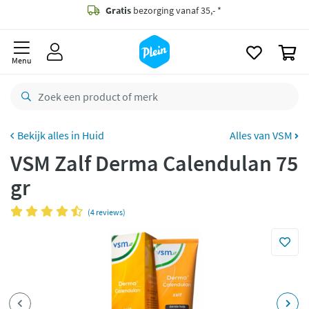
naar
oofdinhoud
Gratis
bezorging vanaf 35,- *
zoeken
0
Voor
23.59u
besteld,
maandag
in huis *
Menu
Gratis
retourneren
8,8/10
Goed
CO2 neutraal
bezorgd
Huid
Alles van VSM
VSM Zalf Derma Calendulan 75
Betaal met Klarna
gr
(4 reviews)