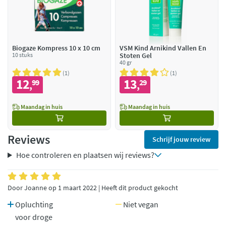
Biogaze Kompress 10 x 10 cm
VSM Kind Arnikind Vallen En
10 stuks
Stoten Gel
40 gr
1
1
12
13
99
29
,
,
Maandag in huis
Maandag in huis
Reviews
Schrijf jouw review
Hoe controleren en plaatsen wij reviews?
Door Joanne op 1 maart 2022 | Heeft dit product gekocht
Opluchting
Niet vegan
voor droge