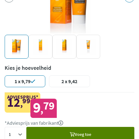
Kies je hoeveelheid
1 x 9,79
2 x 9,42
ADVIESPRIJS*
12
99
,
9
79
,
*Adviesprijs van fabrikant
Voeg
Voeg toe
toe