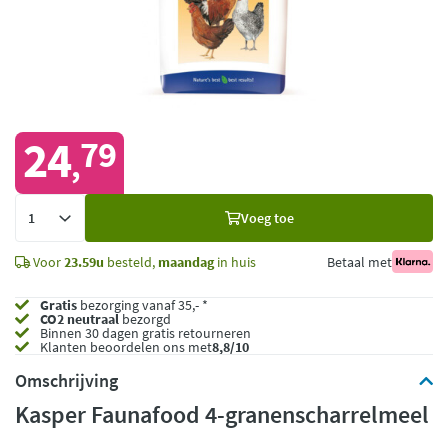
24
79
,
Voeg
Voeg toe
toe
Voor
23.59u
besteld,
maandag
in huis
Betaal met
Gratis
bezorging vanaf 35,- *
CO2 neutraal
bezorgd
Binnen 30 dagen gratis retourneren
Klanten beoordelen ons met
8,8/10
Omschrijving
Kasper Faunafood 4-granenscharrelmeel