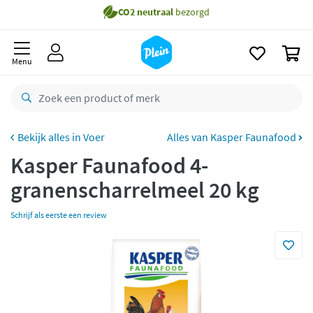
naar
Gratis
bezorging vanaf 35,- *
oofdinhoud
zoeken
Voor
23.59u
besteld,
maandag
in huis *
0
Menu
Gratis
retourneren
8,8/10
Goed
CO2 neutraal
bezorgd
Voer
Alles van Kasper Faunafood
Betaal met Klarna
Kasper Faunafood 4-
granenscharrelmeel 20 kg
Schrijf als eerste een review