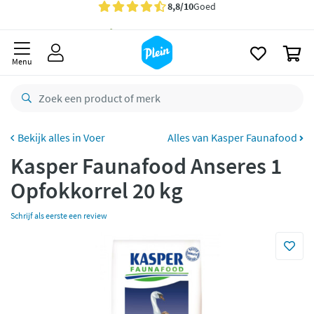
naar
oofdinhoud
Gratis
bezorging vanaf 35,- *
zoeken
0
Voor
23.59u
besteld,
morgen
in huis *
Menu
Gratis
retourneren
8,8/10
Goed
CO2 neutraal
bezorgd
Voer
Alles van Kasper Faunafood
Kasper Faunafood Anseres 1
Betaal met Klarna
Opfokkorrel 20 kg
Schrijf als eerste een review