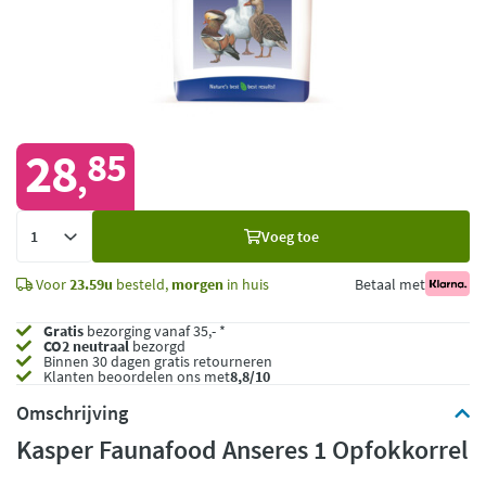
28
85
,
Voeg
Voeg toe
toe
Voor
23.59u
besteld,
morgen
in huis
Betaal met
Gratis
bezorging vanaf 35,- *
CO2 neutraal
bezorgd
Binnen 30 dagen gratis retourneren
Klanten beoordelen ons met
8,8/10
Omschrijving
Kasper Faunafood Anseres 1 Opfokkorrel