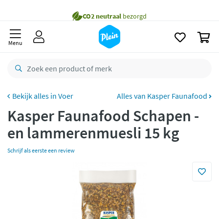
naar
Gratis
bezorging vanaf 35,- *
oofdinhoud
zoeken
Voor
23.59u
besteld,
morgen
in huis *
0
Menu
Gratis
retourneren
8,8/10
Goed
CO2 neutraal
bezorgd
Voer
Alles van Kasper Faunafood
Betaal met Klarna
Kasper Faunafood Schapen -
en lammerenmuesli 15 kg
Schrijf als eerste een review