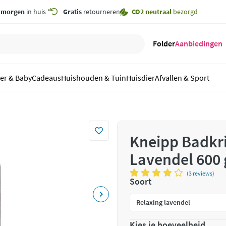
,
morgen
in huis *
Gratis
retourneren
CO2 neutraal
bezorgd
Folder
Aanbiedingen
er & Baby
Cadeaus
Huishouden & Tuin
Huisdier
Afvallen & Sport
Kneipp Badkri
Lavendel 600 
(3 reviews)
Soort
Kies je hoeveelheid