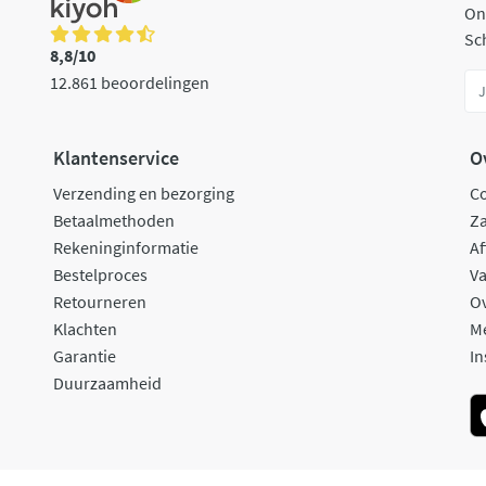
On
Sch
8,8/10
12.861 beoordelingen
Klantenservice
O
Verzending en bezorging
C
Betaalmethoden
Za
Rekeninginformatie
Af
Bestelproces
Va
Retourneren
O
Klachten
M
Garantie
In
Duurzaamheid