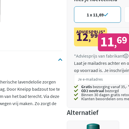
1 x 11,69
ADVIESPRIJS*
12
99
,
11
69
,
*Adviesprijs van fabrikant
Laat je mailadres achter en
op voorraad is.
Je inschrijv
therische lavendelolie zorgen
Gratis
bezorging vanaf 35,- 
g. Door Kneipp badzout toe te
CO2 neutraal
bezorgd
Binnen 30 dagen gratis ret
 van het bad terecht. Via deze
Klanten beoordelen ons me
wegen vrij maken. Zo zorgt de
Alternatief