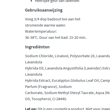
Heerlijke geur van lavendel
Gebruiksaanwijzing
Voeg 3/4 dop badzout toe aan het
stromende warme water.
Watertemperatuur:
36-38°C. Duur van het bad: 15-20 min.
Ingrediënten
Sodium Chloride, Linalool, Polysorbate 20, Lavandul
Lavandula
Hybrida Oil, Lavandula Angustifolia (Lavender) Extra
Lavandula
Hybrida Extract, Eucalyptus Globulus Leaf Oil, Cam
Parfum (Fragrance), Sodium
Carbonate, Sodium Methyl Oleoyl Taurate, Aqua (Wa
Oil, Tocopherol, CI 28440.
Let op:
Dit is een cosmetica product. Niet voor inwe