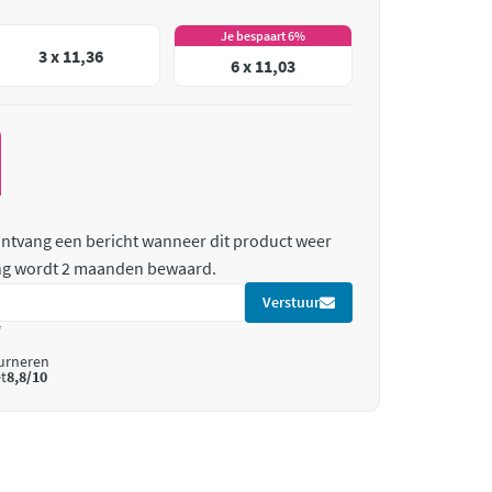
Je bespaart 6%
3 x 11,36
6 x 11,03
 ontvang een bericht wanneer dit product weer
ing wordt 2 maanden bewaard.
Verstuur
*
ourneren
t
8,8/10