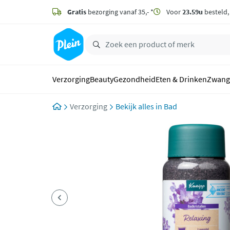
naar
hoofdinhoud
Gratis
bezorging vanaf 35,- *
Voor
23.59u
besteld
zoeken
Verzorging
Beauty
Gezondheid
Eten & Drinken
Zwang
Verzorging
Bad