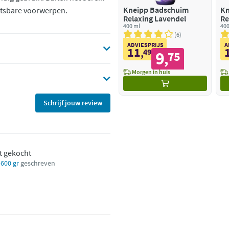
Kneipp Badschuim
Kn
etsbare voorwerpen.
Relaxing Lavendel
Re
400 ml
Eu
400
6
ADVIESPRIJS
A
11
,
49
9
75
,
Morgen in huis
Schrijf jouw review
t gekocht
 600 gr
geschreven