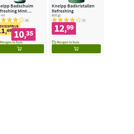
eipp Badschuim
Kneipp Badkristallen
freshing Mint
Refreshing
calyptus
 ml
600 gr
6
3
12
99
,
DVIESPRIJS
11
,
49
10
35
,
Morgen in huis
Morgen in huis