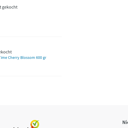
t gekocht
gekocht
 Time Cherry Blossom 600 gr
Ni