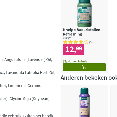
Kneipp Badkristallen
Refreshing
600 gr
3
12
99
,
a Angustifolia (Lavender) Oil,
Morgen in huis
ct, Lavandula Latifolia Herb Oil,
Anderen bekeken oo
phor, Limonene, Geraniol,
ter), Glycine Soja (Soybean)
ndig gebruik. Buiten het bereik