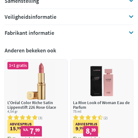
Samenstelling
Veiligheidsinformatie
Fabrikant informatie
Anderen bekeken ook
1+1 gratis
L'Oréal Color Riche Satin
La Rive Look of Woman Eau de
Lippenstift 226 Rose Glace
Parfum
4,54 gr
75 ml
3
2
ADVIESPRIJS
ADVIESPRIJS
15
9
99
7
95
8
,
99
,
39
V.A.
,
,