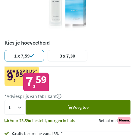
Kies je hoeveelheid
1 x 7,59
3 x 7,30
ADVIESPRIJS*
9
95
,
7
59
,
*Adviesprijs van fabrikant
Voeg
Voeg toe
toe
Voor
23.59u
besteld,
morgen
in huis
Betaal met
Gratis
bezorging vanaf 35,- *