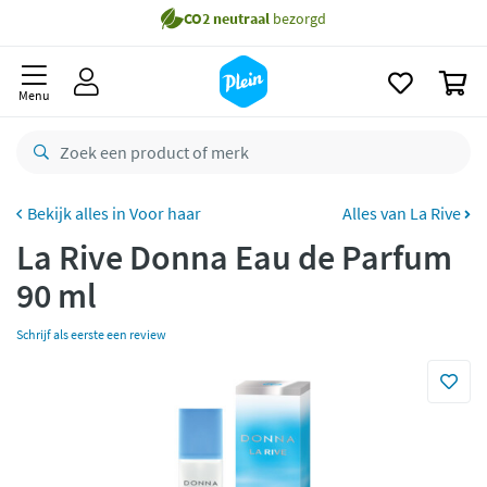
naar
Gratis
bezorging vanaf 35,- *
oofdinhoud
zoeken
Voor
23.59u
besteld,
morgen
in huis *
0
Menu
Gratis
retourneren
8,8/10
Goed
CO2 neutraal
bezorgd
Voor haar
Alles van La Rive
Betaal met Klarna
La Rive Donna Eau de Parfum
90 ml
Schrijf als eerste een review