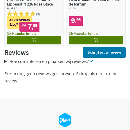
Lippenstift 226 Rose Glace
de Parfum
4,54 gr
90 ml
3
9
95
,
ADVIESPRIJS
15
99
7
,
99
V.A.
,
Maandag in huis
Maandag in huis
Reviews
Schrijf jouw review
Hoe controleren en plaatsen wij reviews?
Er zijn nog geen reviews geschreven. Schrijf als eerste een
review.