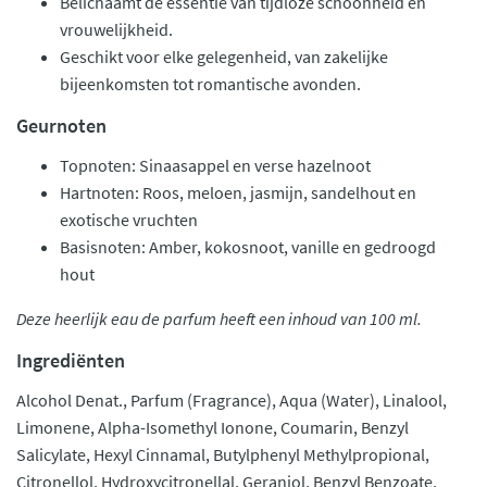
Belichaamt de essentie van tijdloze schoonheid en
vrouwelijkheid.
Geschikt voor elke gelegenheid, van zakelijke
bijeenkomsten tot romantische avonden.
Geurnoten
Topnoten: Sinaasappel en verse hazelnoot
Hartnoten: Roos, meloen, jasmijn, sandelhout en
exotische vruchten
Basisnoten: Amber, kokosnoot, vanille en gedroogd
hout
Deze heerlijk eau de parfum heeft een inhoud van 100 ml.
Ingrediënten
Alcohol Denat., Parfum (Fragrance), Aqua (Water), Linalool,
Limonene, Alpha-Isomethyl Ionone, Coumarin, Benzyl
Salicylate, Hexyl Cinnamal, Butylphenyl Methylpropional,
Citronellol, Hydroxycitronellal, Geraniol, Benzyl Benzoate,