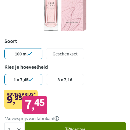
Soort
100 ml
Geschenkset
Kies je hoeveelheid
1 x 7,45
3 x 7,16
ADVIESPRIJS*
9
95
,
7
45
,
*Adviesprijs van fabrikant
Voeg
Voeg toe