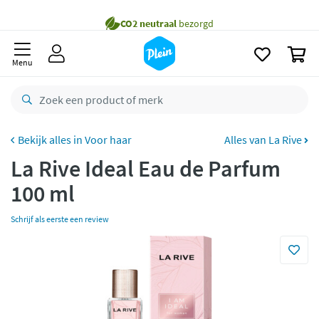
naar
oofdinhoud
Gratis
bezorging vanaf 35,- *
zoeken
0
Voor
23.59u
besteld,
maandag
in huis *
Menu
Gratis
retourneren
8,8/10
Goed
CO2 neutraal
bezorgd
Voor haar
Alles van La Rive
La Rive Ideal Eau de Parfum
Betaal met Klarna
100 ml
Schrijf als eerste een review