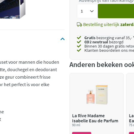
*Adviesprijs van fabrikant
Voeg
toe
Bestelling uiterlijk
zaterd
Gratis
bezorging vanaf 35,- 
CO2 neutraal
bezorgd
Binnen 30 dagen gratis ret
Klanten beoordelen ons me
eauset voor mannen die houden
Anderen bekeken oo
lette, douchegel en deodorant
ze geur combineert frisse
het perfect is voor elke
ne
La Rive Madame
La
t
Isabelle Eau de Parfum
Ea
90 ml
75 