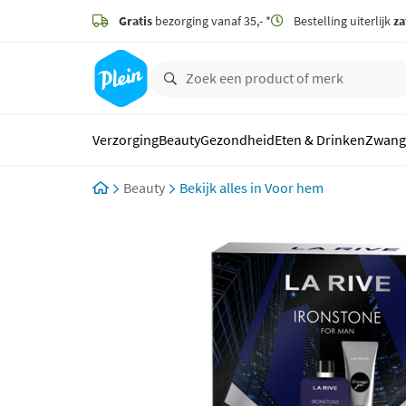
naar
hoofdinhoud
Gratis
bezorging vanaf 35,- *
Bestelling uiterlijk
za
zoeken
Verzorging
Beauty
Gezondheid
Eten & Drinken
Zwang
Beauty
Voor hem