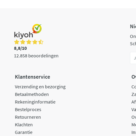
Ni
On
Sch
8,8/10
12.858 beoordelingen
Klantenservice
O
Verzending en bezorging
C
Betaalmethoden
Za
Rekeninginformatie
Af
Bestelproces
Va
Retourneren
O
Klachten
M
Garantie
In