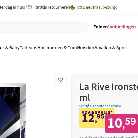
terdag
in huis *
Gratis
retourneren
CO2 neutraal
bezorgd
Folder
Aanbiedingen
er & Baby
Cadeaus
Huishouden & Tuin
Huisdier
Afvallen & Sport
La Rive Irons
ml
Schrijf als eerste een review
ADVIESPRIJS*
12
95
,
10
59
,