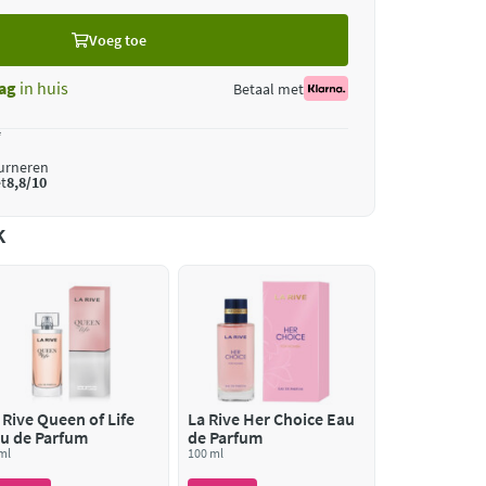
Voeg toe
ag
in huis
Betaal met
*
ourneren
t
8,8/10
k
 Rive Queen of Life
La Rive Her Choice Eau
u de Parfum
de Parfum
ml
100 ml