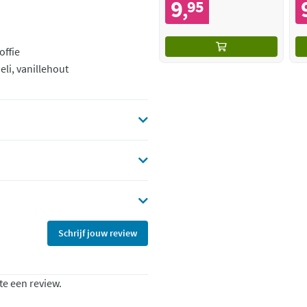
9
95
,
offie
li, vanillehout
Schrijf jouw review
te een review.