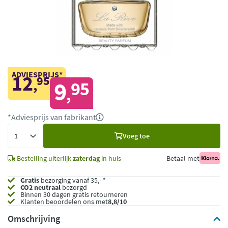
ADVIESPRIJS*
12
95
,
9
95
,
*Adviesprijs van fabrikant
Voeg
Voeg toe
toe
Bestelling uiterlijk
zaterdag
in huis
Betaal met
Gratis
bezorging vanaf 35,- *
CO2 neutraal
bezorgd
Binnen 30 dagen gratis retourneren
Klanten beoordelen ons met
8,8/10
Omschrijving