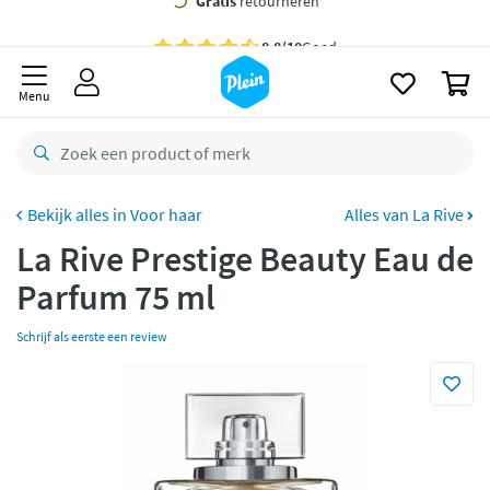
naar
oofdinhoud
Gratis
bezorging vanaf 35,- *
zoeken
0
Bestelling uiterlijk
zaterdag
in huis *
Menu
Gratis
retourneren
8,8/10
Goed
CO2 neutraal
bezorgd
Voor haar
Alles van La Rive
La Rive Prestige Beauty Eau de
Betaal met Klarna
Parfum 75 ml
Schrijf als eerste een review