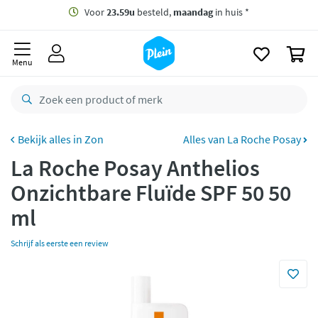
naar
oofdinhoud
Gratis
bezorging vanaf 35,- *
zoeken
0
Voor
23.59u
besteld,
maandag
in huis *
Menu
Gratis
retourneren
8,8/10
Goed
CO2 neutraal
bezorgd
Zon
Alles van La Roche Posay
La Roche Posay Anthelios
Betaal met Klarna
Onzichtbare Fluïde SPF 50 50
ml
Schrijf als eerste een review