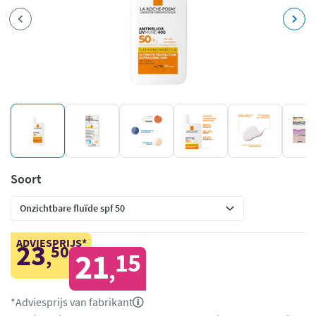
Soort
ADVIESPRIJS*
23
50
,
21
15
,
*Adviesprijs van fabrikant