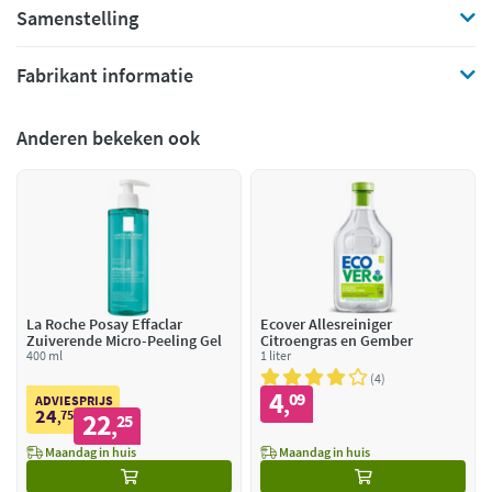
Samenstelling
Fabrikant informatie
Anderen bekeken ook
La Roche Posay Effaclar
Ecover Allesreiniger
Zuiverende Micro-Peeling Gel
Citroengras en Gember
400 ml
1 liter
4
4
09
,
ADVIESPRIJS
24
75
22
,
25
,
Maandag in huis
Maandag in huis