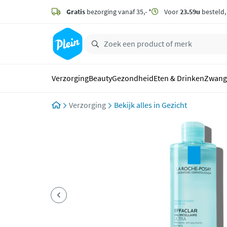
naar
hoofdinhoud
Gratis
bezorging vanaf 35,- *
Voor
23.59u
besteld
zoeken
Verzorging
Beauty
Gezondheid
Eten & Drinken
Zwang
Verzorging
Gezicht