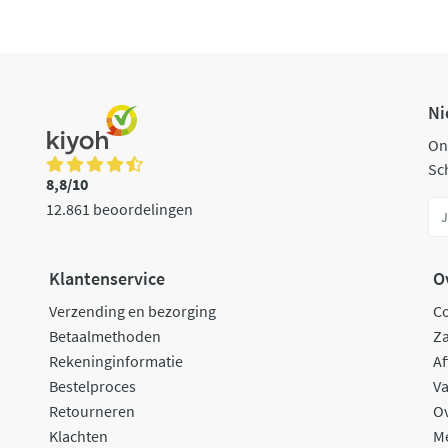
Ni
On
Sch
8,8/10
12.861 beoordelingen
Klantenservice
O
Verzending en bezorging
C
Betaalmethoden
Za
Rekeninginformatie
Af
Bestelproces
Va
Retourneren
O
Klachten
M