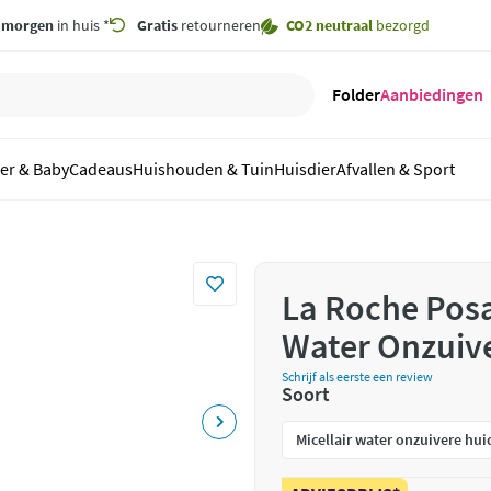
,
morgen
in huis *
Gratis
retourneren
CO2 neutraal
bezorgd
Folder
Aanbiedingen
er & Baby
Cadeaus
Huishouden & Tuin
Huisdier
Afvallen & Sport
La Roche Posay
Water Onzuive
Schrijf als eerste een review
Soort