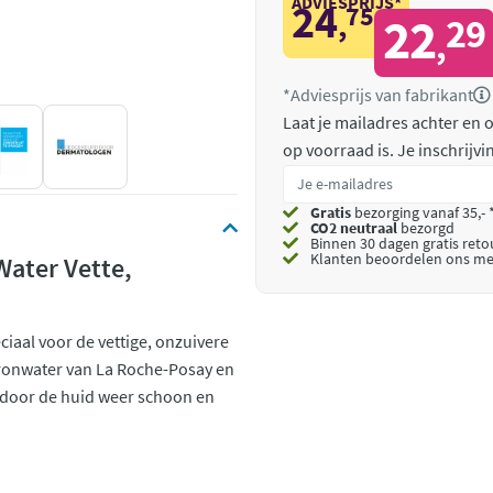
ADVIESPRIJS*
24
75
,
22
29
,
*Adviesprijs van fabrikant
Laat je mailadres achter en
op voorraad is.
Je inschrijv
Gratis
bezorging vanaf 35,- 
CO2 neutraal
bezorgd
Binnen 30 dagen gratis ret
Klanten beoordelen ons me
Water Vette,
eciaal voor de vettige, onzuivere
 bronwater van La Roche-Posay en
ardoor de huid weer schoon en