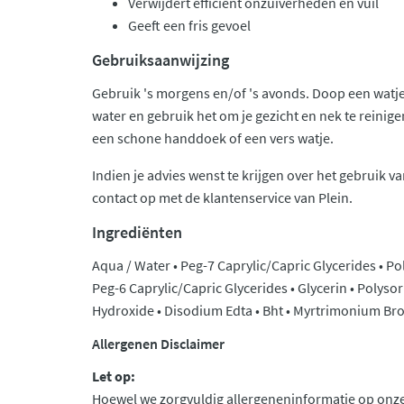
Verwijdert efficiënt onzuiverheden en vuil
Geeft een fris gevoel
Gebruiksaanwijzing
Gebruik 's morgens en/of 's avonds. Doop een watje
water en gebruik het om je gezicht en nek te reinige
een schone handdoek of een vers watje.
Indien je advies wenst te krijgen over het gebruik
contact op met de klantenservice van Plein.
Ingrediënten
Aqua / Water • Peg-7 Caprylic/Capric Glycerides • P
Peg-6 Caprylic/Capric Glycerides • Glycerin • Polyso
Hydroxide • Disodium Edta • Bht • Myrtrimonium Br
Allergenen Disclaimer
Let op:
Hoewel we zorgvuldig allergeneninformatie op onze