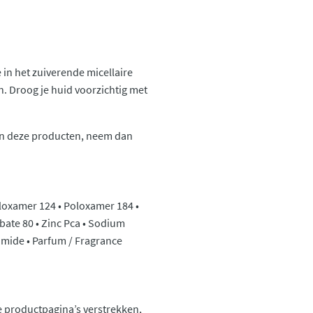
 in het zuiverende micellaire
n. Droog je huid voorzichtig met
 van deze producten, neem dan
oloxamer 124 • Poloxamer 184 •
rbate 80 • Zinc Pca • Sodium
omide • Parfum / Fragrance
 productpagina’s verstrekken,