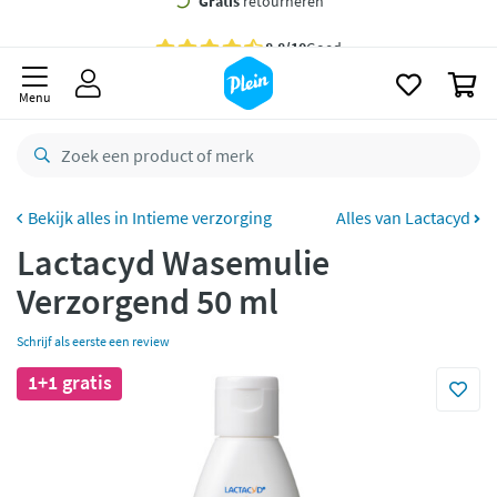
naar
oofdinhoud
Gratis
bezorging vanaf 35,- *
zoeken
0
Voor
23.59u
besteld,
morgen
in huis *
Menu
Gratis
retourneren
8,8/10
Goed
CO2 neutraal
bezorgd
Intieme verzorging
Alles van Lactacyd
Lactacyd Wasemulie
Betaal met Klarna
Verzorgend 50 ml
Schrijf als eerste een review
1+1 gratis