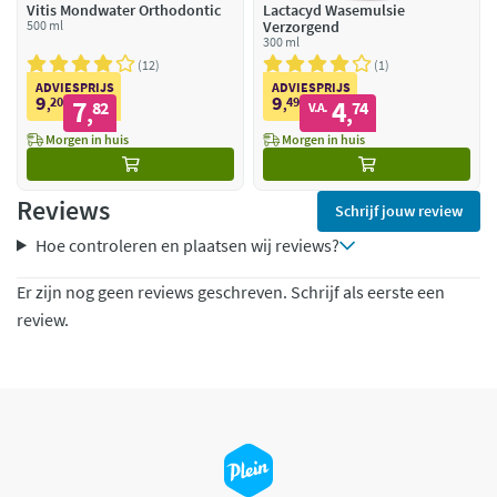
Vitis Mondwater Orthodontic
Lactacyd Wasemulsie
500 ml
Verzorgend
300 ml
12
1
ADVIESPRIJS
ADVIESPRIJS
9
9
20
7
49
4
,
82
,
74
V.A.
,
,
Morgen in huis
Morgen in huis
Reviews
Schrijf jouw review
Hoe controleren en plaatsen wij reviews?
Er zijn nog geen reviews geschreven. Schrijf als eerste een
review.