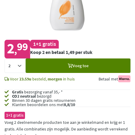
2
99
1+1 gratis
,
Koop 2 en betaal 1,49 per stuk
Voeg
Voeg toe
toe
Voor
23.59u
besteld,
morgen
in huis
Betaal met
Gratis
bezorging vanaf 35,- *
CO2 neutraal
bezorgd
Binnen 30 dagen gratis retourneren
Klanten beoordelen ons met
8,8/10
1+1 gratis
Voeg 2 deelnemende producten toe aan je winkelmand en krijg er 1
gratis. Alle combinaties zijn mogelijk. De aanbieding wordt verrekend