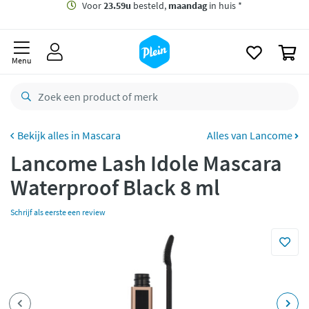
naar
oofdinhoud
Gratis
bezorging vanaf 35,- *
zoeken
0
Voor
23.59u
besteld,
maandag
in huis *
Menu
Gratis
retourneren
8,8/10
Goed
CO2 neutraal
bezorgd
Mascara
Alles van Lancome
Lancome Lash Idole Mascara
Betaal met Klarna
Waterproof Black 8 ml
Schrijf als eerste een review