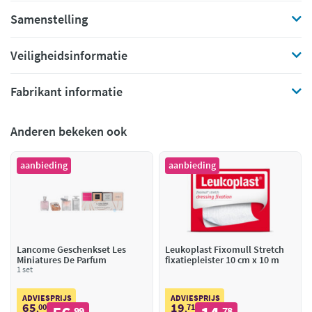
Samenstelling
Veiligheidsinformatie
Fabrikant informatie
Anderen bekeken ook
aanbieding
aanbieding
Lancome Geschenkset Les
Leukoplast Fixomull Stretch
Miniatures De Parfum
fixatiepleister 10 cm x 10 m
1 set
ADVIESPRIJS
ADVIESPRIJS
65
19
00
71
,
99
,
78