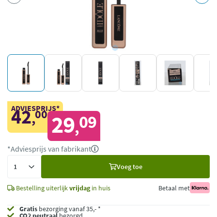
ADVIESPRIJS*
42
00
,
29
09
,
*Adviesprijs van fabrikant
Voeg
Voeg toe
toe
Bestelling uiterlijk
vrijdag
in huis
Betaal met
Gratis
bezorging vanaf 35,- *
CO2 neutraal
bezorgd