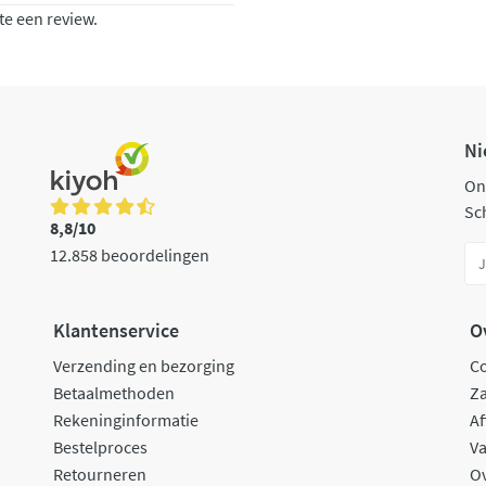
te een review.
Ni
On
Sch
8,8/10
12.858 beoordelingen
Klantenservice
O
Verzending en bezorging
C
Betaalmethoden
Za
Rekeninginformatie
Af
Bestelproces
Va
Retourneren
O