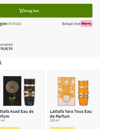
Voeg toe
gen
in huis
Betaal met
*
ourneren
t
8,8/10
k
ttafa Asad Eau de
Lattafa Yara Tous Eau
rfum
de Parfum
 ml
100 ml