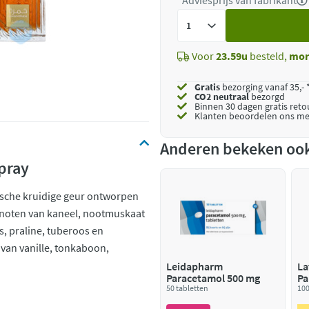
*Adviesprijs van fabrikant
Voeg
toe
Voor
23.59u
besteld,
mor
Gratis
bezorging vanaf 35,- 
CO2 neutraal
bezorgd
Binnen 30 dagen gratis ret
Klanten beoordelen ons me
Anderen bekeken oo
pray
ische kruidige geur ontworpen
pnoten van kaneel, nootmuskaat
, praline, tuberoos en
van vanille, tonkaboon,
Leidapharm
La
Paracetamol 500 mg
Pa
50 tabletten
100