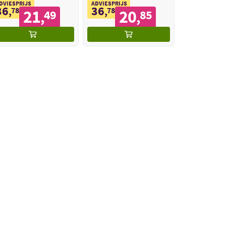
DVIESPRIJS
ADVIESPRIJS
36
36
,
78
,
78
21
20
49
85
,
,