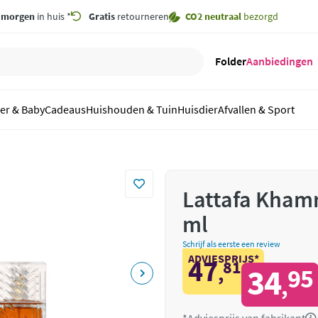
,
morgen
in huis *
Gratis
retourneren
CO2 neutraal
bezorgd
Folder
Aanbiedingen
er & Baby
Cadeaus
Huishouden & Tuin
Huisdier
Afvallen & Sport
Lattafa Kham
ml
Schrijf als eerste een review
ADVIESPRIJS*
47
81
,
34
95
,