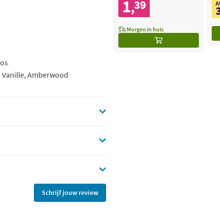
1
39
,
A
Morgen in huis
oos
, Vanille, Amberwood
Schrijf jouw review