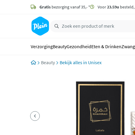
naar
hoofdinhoud
Gratis
bezorging vanaf 35,- *
Voor
23.59u
besteld
zoeken
Verzorging
Beauty
Gezondheid
Eten & Drinken
Zwang
Beauty
Unisex