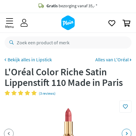
naar
oofdinhoud
Gratis
bezorging vanaf 35,- *
zoeken
0
Voor
23.59u
besteld,
maandag
in huis *
Menu
Gratis
retourneren
8,8/10
Goed
CO2 neutraal
bezorgd
Lipstick
Alles van L'Oréal
L'Oréal Color Riche Satin
Betaal met Klarna
Lippenstift 110 Made in Paris
(3 reviews)