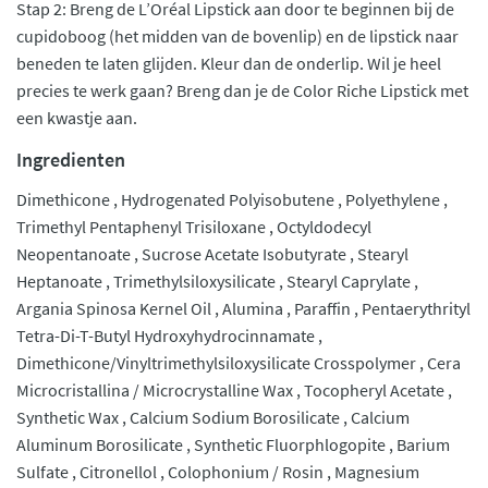
Stap 2: Breng de L’Oréal Lipstick aan door te beginnen bij de
cupidoboog (het midden van de bovenlip) en de lipstick naar
beneden te laten glijden. Kleur dan de onderlip. Wil je heel
precies te werk gaan? Breng dan je de Color Riche Lipstick met
een kwastje aan.
Ingredienten
Dimethicone , Hydrogenated Polyisobutene , Polyethylene ,
Trimethyl Pentaphenyl Trisiloxane , Octyldodecyl
Neopentanoate , Sucrose Acetate Isobutyrate , Stearyl
Heptanoate , Trimethylsiloxysilicate , Stearyl Caprylate ,
Argania Spinosa Kernel Oil , Alumina , Paraffin , Pentaerythrityl
Tetra-Di-T-Butyl Hydroxyhydrocinnamate ,
Dimethicone/Vinyltrimethylsiloxysilicate Crosspolymer , Cera
Microcristallina / Microcrystalline Wax , Tocopheryl Acetate ,
Synthetic Wax , Calcium Sodium Borosilicate , Calcium
Aluminum Borosilicate , Synthetic Fluorphlogopite , Barium
Sulfate , Citronellol , Colophonium / Rosin , Magnesium