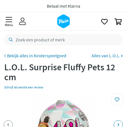
naar
Gratis
retourneren
oofdinhoud
zoeken
8,8/10
Goed
0
Menu
CO2 neutraal
bezorgd
Betaal met Klarna
Kinderspeelgoed
Alles van L.O.L.
L.O.L. Surprise Fluffy Pets 12
cm
Schrijf als eerste een review