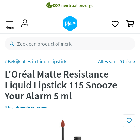
naar
Gratis
bezorging vanaf 35,- *
oofdinhoud
zoeken
Voor
23.59u
besteld,
morgen
in huis *
0
Menu
Gratis
retourneren
8,8/10
Goed
CO2 neutraal
bezorgd
Liquid lipstick
Alles van L'Oréal
Betaal met Klarna
L'Oréal Matte Resistance
Liquid Lipstick 115 Snooze
Your Alarm 5 ml
Schrijf als eerste een review