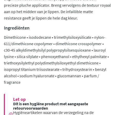
precieze pluche applicator. Breng vervolgens de textuur royaal
aan op het midden van je lippen. De infaillible matte
resistance geeft je lippen de hele dag kleur.
Ingrediënten
Dimethicone • isododecane • trimethylsiloxysilicate • nylon-
611/dimethicone copolymer • dimethicone crosspolymer •
c30-45 alkyldimethylsilyl polypropylsilsesquioxane • lauroyl
lysine • silica silylate • phenoxyethanol • ethylhexyl palmitate •
triethoxysilylethyl polydimethylsiloxyethyl dimethicone •
isopropyl titanium triisostearate • trihydroxystearin • benzyl
alcohol • sodium hyaluronate • glucomannan • parfum /
fragrance
Let op
Dit is een hygiëne product met aangepaste
retourvoorwaarden
Hygiëneartikelen waarvan de verzegeling na de