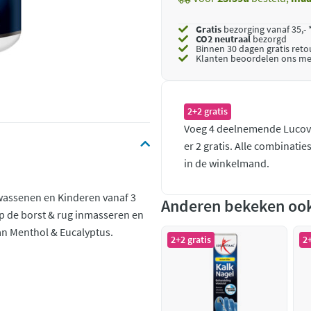
Gratis
bezorging vanaf 35,- 
CO2 neutraal
bezorgd
Binnen 30 dagen gratis ret
Klanten beoordelen ons me
2+2 gratis
Voeg 4 deelnemende Lucovi
er 2 gratis. Alle combinati
in de winkelmand.
lwassenen en Kinderen vanaf 3
Anderen bekeken oo
op de borst & rug inmasseren en
an Menthol & Eucalyptus.
2+2 gratis
2+