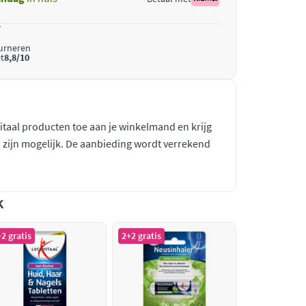
*
ourneren
t
8,8/10
taal producten toe aan je winkelmand en krijg
es zijn mogelijk. De aanbieding wordt verrekend
k
2 gratis
2+2 gratis