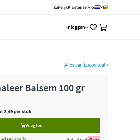
Zakelijk
Klantenservice
0
Inloggen
Alles van Lucovitaal
haleer Balsem 100 gr
l 2,49 per stuk
Voeg toe
ndag
in huis
Betaal met