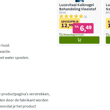
Lucovitaal Kalknagel
Lu
Behandeling Vloeistof
Na
10 ml
60 
1
ADVIESPRIJS
A
12
,
99
6
49
,
V.A.
Maandag in huis
e huid.
eactie.
met water spoelen.
 productpagina’s verstrekken,
ten door de fabrikant worden
voordat je het product