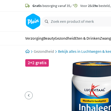
naar
hoofdinhoud
Gratis
bezorging vanaf 35,- *
Voor
23.59u
besteld
zoeken
Verzorging
Beauty
Gezondheid
Eten & Drinken
Zwang
Gezondheid
Luchtwegen & kee
2+2 gratis