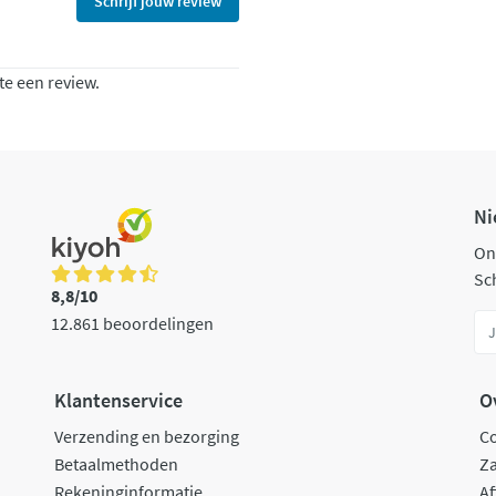
Schrijf jouw review
te een review.
Ni
On
Sch
8,8/10
12.861 beoordelingen
Klantenservice
O
Verzending en bezorging
C
Betaalmethoden
Za
Rekeninginformatie
Af