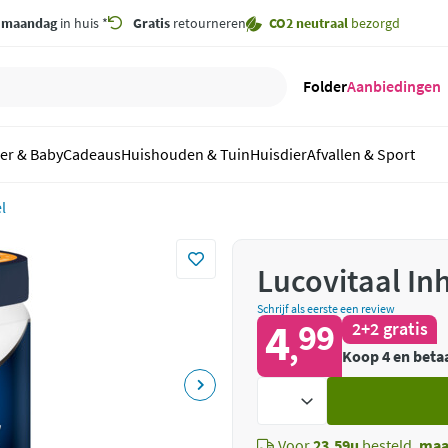
,
maandag
in huis *
Gratis
retourneren
CO2 neutraal
bezorgd
Folder
Aanbiedingen
er & Baby
Cadeaus
Huishouden & Tuin
Huisdier
Afvallen & Sport
l
Lucovitaal In
Schrijf als eerste een review
4
99
2+2 gratis
,
Koop 4 en betaa
Voeg
toe
Voor
23.59u
besteld,
maa