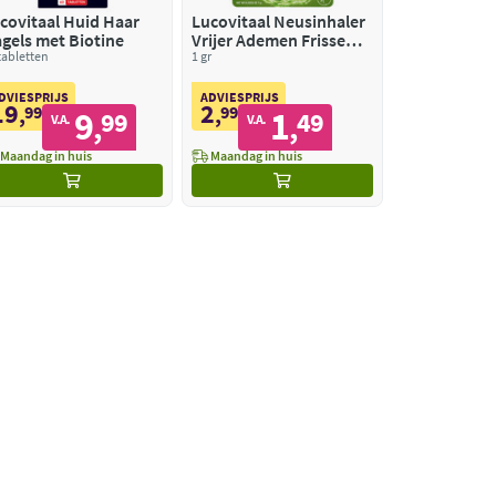
covitaal Huid Haar
Lucovitaal Neusinhaler
gels met Biotine
Vrijer Ademen Frisse
tabletten
Pepermunt
1 gr
DVIESPRIJS
ADVIESPRIJS
19
2
,
99
,
99
9
1
99
49
,
,
V.A.
V.A.
Maandag in huis
Maandag in huis