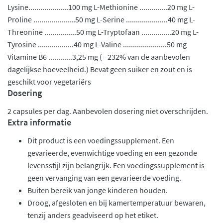
Lysine....................100 mg L-Methionine ..............20 mg L-
Proline .....................50 mg L-Serine .....................40 mg L-
Threonine ................50 mg L-Tryptofaan ...............20 mg L-
Tyrosine ..................40 mg L-Valine ......................50 mg
Vitamine B6 ............3,25 mg (= 232% van de aanbevolen
dagelijkse hoeveelheid.) Bevat geen suiker en zout en is
geschikt voor vegetariërs
Dosering
2 capsules per dag. Aanbevolen dosering niet overschrijden.
Extra informatie
Dit product is een voedingssupplement. Een
gevarieerde, evenwichtige voeding en een gezonde
levensstijl zijn belangrijk. Een voedingssupplement is
geen vervanging van een gevarieerde voeding.
Buiten bereik van jonge kinderen houden.
Droog, afgesloten en bij kamertemperatuur bewaren,
tenzij anders geadviseerd op het etiket.