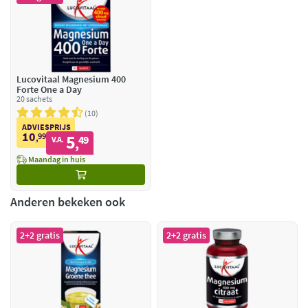
Lucovitaal Magnesium 400
Forte One a Day
20 sachets
10
ADVIESPRIJS
10
99
5
,
49
V.A.
,
Maandag in huis
Anderen bekeken ook
2+2 gratis
2+2 gratis