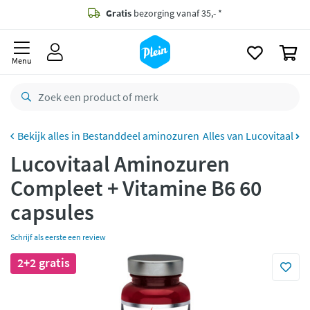
naar
oofdinhoud
Gratis
bezorging vanaf 35,- *
zoeken
0
Voor
23.59u
besteld,
maandag
in huis *
Menu
Gratis
retourneren
8,8/10
Goed
CO2 neutraal
bezorgd
Bestanddeel aminozuren
Alles van Lucovitaal
Lucovitaal Aminozuren
Betaal met Klarna
Compleet + Vitamine B6 60
capsules
Schrijf als eerste een review
2+2 gratis