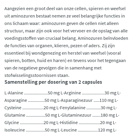
Aangezien een groot deel van onze cellen, spieren en weefsel
uit aminozuren bestaat nemen ze veel belangrijke functies in
ons lichaam waar: aminozuren geven de cellen niet alleen
structuur, maar zijn ook voor het vervoer en de opslag van alle
voedingsstoffen van cruciaal belang. Aminozuren beïnvloeden
de functies van organen, klieren, pezen of aders. Zij zijn
essentieel bij wondgenezing en herstel van weefsel (vooral
spieren, botten, huid en haren) en tevens voor het tegengaan
van de negatieve gevolgen die in samenhang met
stofwisselingsstoornissen staan.
Samenstelling per dosering van 2 capsules
L-Alanine ....................50 mg L-Arginine ...................30 mg L-
Asparagine ..............50 mg L-Asparaginezuur .....110 mg L-
Cysteine ..................20 mg L-Fenylalanine ............30 mg L-
Glutamine ................50 mg L-Glutaminezuur .......180 mg L-
Glycine ....................20 mg L-Histidine ..................20 mg L-
Isoleucine ................50 mg L-Leucine .................120 mg L-