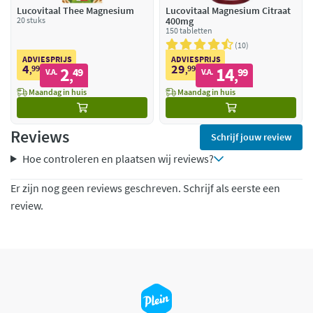
Lucovitaal Thee Magnesium
Lucovitaal Magnesium Citraat
20 stuks
400mg
150 tabletten
10
ADVIESPRIJS
ADVIESPRIJS
4
29
99
2
99
14
,
49
,
99
V.A.
V.A.
,
,
Maandag in huis
Maandag in huis
Reviews
Schrijf jouw review
Hoe controleren en plaatsen wij reviews?
Er zijn nog geen reviews geschreven. Schrijf als eerste een
review.