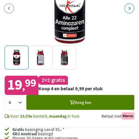
19
99
2+2 gratis
,
Koop 4 en betaal 9,99 per stuk
Voeg
Voeg toe
toe
Voor
23.59u
besteld,
maandag
in huis
Betaal met
Gratis
bezorging vanaf 35,- *
CO2 neutraal
bezorgd
Binnen 30 dagen gratis retourneren