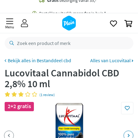
naar
oofdinhoud
Gratis
bezorging vanaf 35,- *
zoeken
0
Bestelling uiterlijk
maandag
in huis *
Menu
Gratis
retourneren
8,8/10
Goed
CO2 neutraal
bezorgd
Bestanddeel cbd
Alles van Lucovitaal
Lucovitaal Cannabidol CBD
Betaal met Klarna
2,8% 10 ml
(1 review)
2+2 gratis