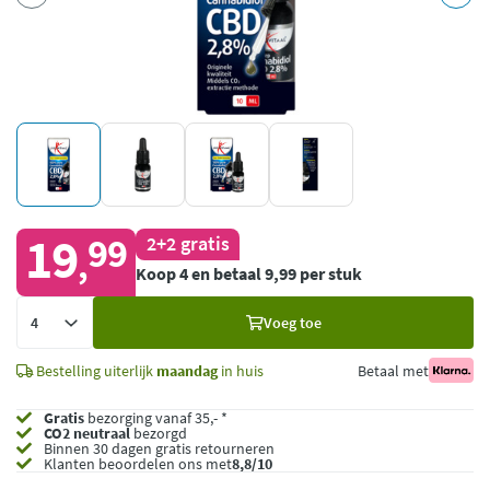
19
99
2+2 gratis
,
Koop 4 en betaal 9,99 per stuk
Voeg
Voeg toe
toe
Bestelling uiterlijk
maandag
in huis
Betaal met
Gratis
bezorging vanaf 35,- *
CO2 neutraal
bezorgd
Binnen 30 dagen gratis retourneren
Klanten beoordelen ons met
8,8/10