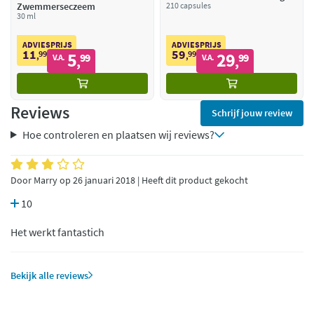
Zwemmerseczeem
210 capsules
30 ml
ADVIESPRIJS
ADVIESPRIJS
11
59
99
5
99
29
,
99
,
99
V.A.
V.A.
,
,
Reviews
Schrijf jouw review
Hoe controleren en plaatsen wij reviews?
Door Marry op 26 januari 2018 | Heeft dit product gekocht
10
Het werkt fantastich
Bekijk alle reviews