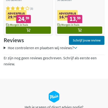
3
ADVIESPRIJS
ADVIESPRIJS
29
16
99
24
99
13
,
59
,
59
,
,
Morgen in huis
Morgen in huis
Reviews
Schrijf jouw review
Hoe controleren en plaatsen wij reviews?
Er zijn nog geen reviews geschreven. Schrijf als eerste een
review.
Heb je vragen of direct advies nodig?