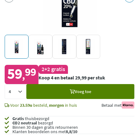
59
99
2+2 gratis
,
Koop 4 en betaal 29,99 per stuk
Voeg
Voeg toe
toe
Voor
23.59u
besteld,
morgen
in huis
Betaal met
Gratis
thuisbezorgd
CO2 neutraal
bezorgd
Binnen 30 dagen gratis retourneren
Klanten beoordelen ons met
8,8/10