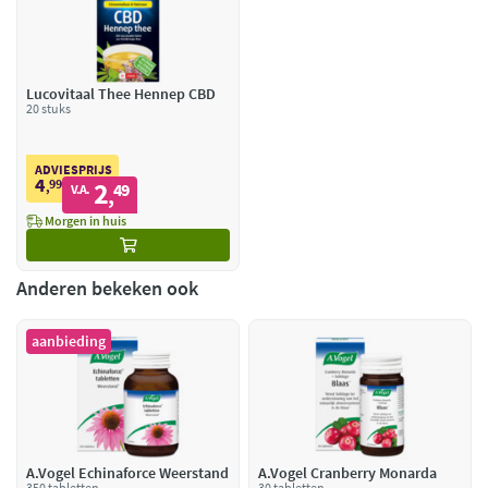
Lucovitaal Thee Hennep CBD
20 stuks
ADVIESPRIJS
4
99
2
,
49
V.A.
,
Morgen in huis
Anderen bekeken ook
aanbieding
A.Vogel Echinaforce Weerstand
A.Vogel Cranberry Monarda
350 tabletten
30 tabletten