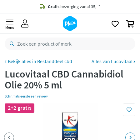
naar
oofdinhoud
Gratis
bezorging vanaf 35,- *
zoeken
0
Voor
23.59u
besteld,
morgen
in huis *
Menu
Gratis
retourneren
8,8/10
Goed
CO2 neutraal
bezorgd
Bestanddeel cbd
Alles van Lucovitaal
Lucovitaal CBD Cannabidiol
Betaal met Klarna
Olie 20% 5 ml
Schrijf als eerste een review
2+2 gratis