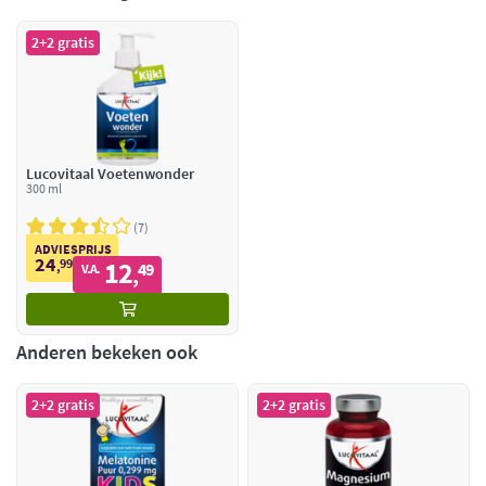
2+2 gratis
Lucovitaal Voetenwonder
300 ml
7
ADVIESPRIJS
24
99
12
,
49
V.A.
,
Anderen bekeken ook
2+2 gratis
2+2 gratis