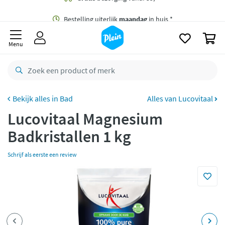
naar
oofdinhoud
Gratis
bezorging vanaf 35,- *
zoeken
0
Bestelling uiterlijk
maandag
in huis *
Menu
Gratis
retourneren
8,8/10
Goed
CO2 neutraal
bezorgd
Bad
Alles van Lucovitaal
Lucovitaal Magnesium
Betaal met Klarna
Badkristallen 1 kg
Schrijf als eerste een review