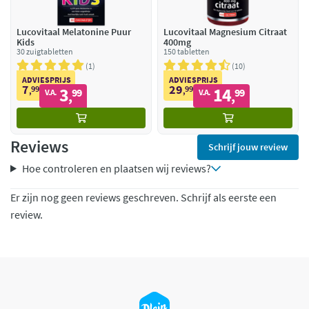
Lucovitaal Melatonine Puur
Lucovitaal Magnesium Citraat
Kids
400mg
30 zuigtabletten
150 tabletten
1
10
ADVIESPRIJS
ADVIESPRIJS
7
29
99
3
99
14
,
99
,
99
V.A.
V.A.
,
,
Reviews
Schrijf jouw review
Hoe controleren en plaatsen wij reviews?
Er zijn nog geen reviews geschreven. Schrijf als eerste een
review.