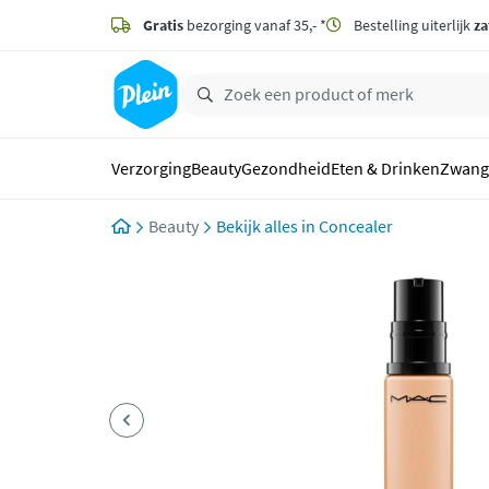
naar
hoofdinhoud
Gratis
bezorging vanaf 35,- *
Bestelling uiterlijk
za
zoeken
Verzorging
Beauty
Gezondheid
Eten & Drinken
Zwang
Beauty
Concealer