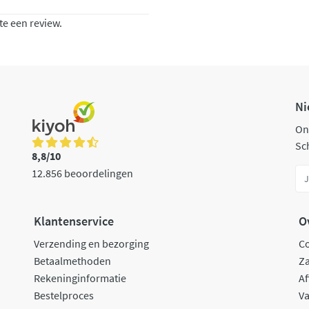
te een review.
Ni
On
Sch
8,8/10
12.856 beoordelingen
Klantenservice
O
Verzending en bezorging
C
Betaalmethoden
Za
Rekeninginformatie
Af
Bestelproces
Va