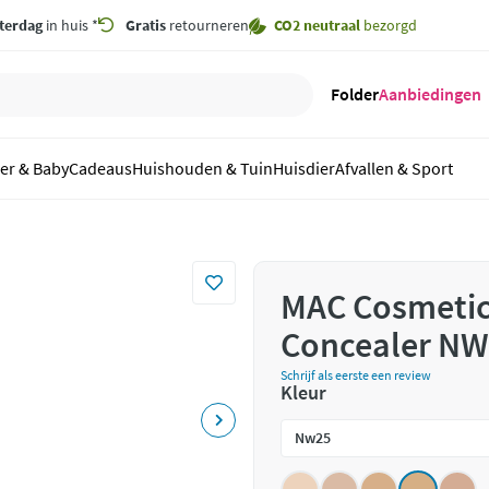
terdag
in huis *
Gratis
retourneren
CO2 neutraal
bezorgd
Folder
Aanbiedingen
er & Baby
Cadeaus
Huishouden & Tuin
Huisdier
Afvallen & Sport
MAC Cosmetic
Concealer NW
Schrijf als eerste een review
Kleur