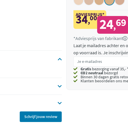
ADVIESPRIJS*
34
00
,
24
69
,
*Adviesprijs van fabrikant
Laat je mailadres achter en
op voorraad is.
Je inschrijv
Gratis
bezorging vanaf 35,- 
CO2 neutraal
bezorgd
Binnen 30 dagen gratis ret
Klanten beoordelen ons me
Schrijf jouw review