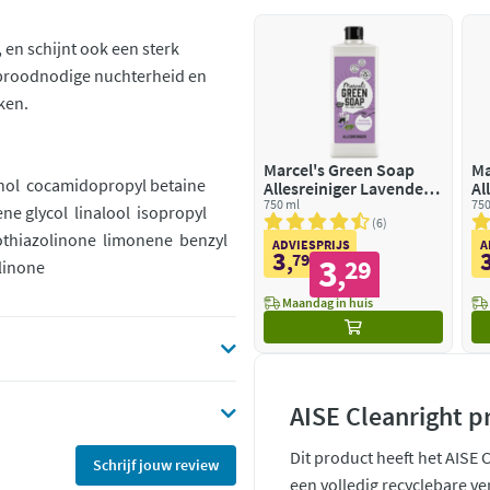
en schijnt ook een sterk
e broodnodige nuchterheid en
ken.
Marcel's Green Soap
Ma
ohol cocamidopropyl betaine
Allesreiniger Lavendel &
Al
Rozemarijn
750 ml
Sa
750
e glycol linalool isopropyl
K
6
sothiazolinone limonene benzyl
ADVIESPRIJS
A
3
,
79
3
29
linone
,
Maandag in huis
AISE Cleanright p
Dit product heeft het AISE 
Schrijf jouw review
een volledig recyclebare ve