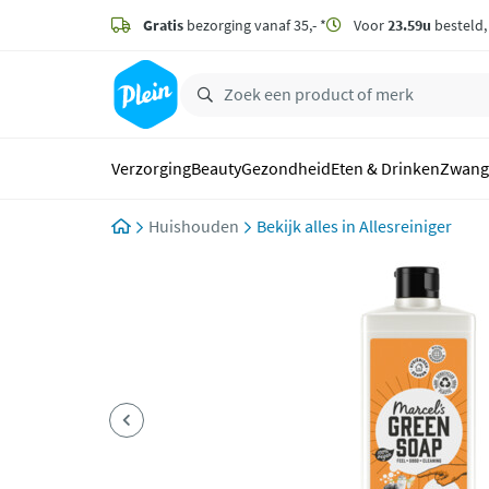
naar
hoofdinhoud
Gratis
bezorging vanaf 35,- *
Voor
23.59u
besteld
zoeken
Verzorging
Beauty
Gezondheid
Eten & Drinken
Zwang
Huishouden
Allesreiniger