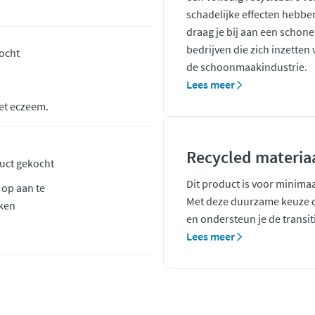
schadelijke effecten hebb
draag je bij aan een schone
bedrijven die zich inzette
kocht
de schoonmaakindustrie.
Lees meer
et eczeem.
Recycled materia
duct gekocht
Dit product is voor minima
 op aan te
Met deze duurzame keuze dr
ken
en ondersteun je de transi
Lees meer