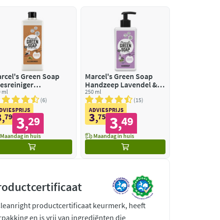
rcel's Green Soap
Marcel's Green Soap
lesreiniger
Handzeep Lavendel &
ndelhout &
 ml
Rozemarijn
250 ml
ardemom
6
15
DVIESPRIJS
ADVIESPRIJS
3
3
,
79
,
75
3
3
29
49
,
,
Maandag in huis
Maandag in huis
roductcertificaat
Cleanright productcertificaat keurmerk, heeft
rpakking en is vrij van ingrediënten die