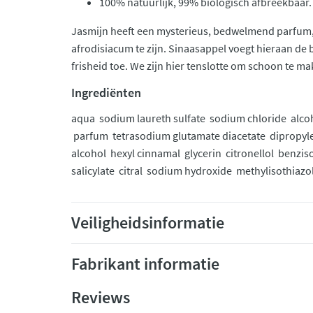
100% natuurlijk, 99% biologisch afbreekbaar.
Jasmijn heeft een mysterieus, bedwelmend parfum, 
afrodisiacum te zijn. Sinaasappel voegt hieraan d
frisheid toe. We zijn hier tenslotte om schoon te ma
Ingrediënten
aqua sodium laureth sulfate sodium chloride alc
parfum tetrasodium glutamate diacetate dipropylen
alcohol hexyl cinnamal glycerin citronellol benzi
salicylate citral sodium hydroxide methylisothiazo
Veiligheidsinformatie
Fabrikant informatie
Reviews