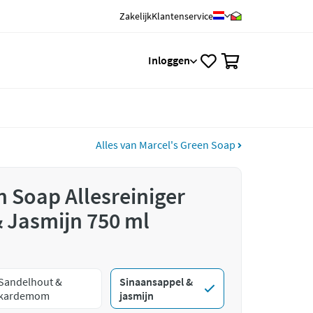
Zakelijk
Klantenservice
0
Inloggen
Alles van Marcel's Green Soap
n Soap Allesreiniger
 Jasmijn 750 ml
Sandelhout &
Sinaansappel &
kardemom
jasmijn