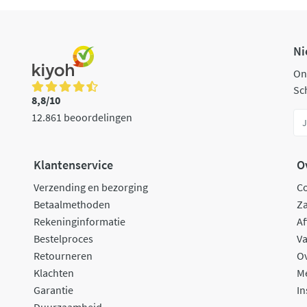
Ni
On
Sch
8,8/10
12.861 beoordelingen
Klantenservice
O
Verzending en bezorging
C
Betaalmethoden
Za
Rekeninginformatie
Af
Bestelproces
Va
Retourneren
O
Klachten
M
Garantie
In