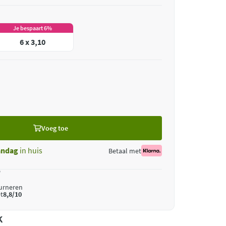
Je bespaart 6%
6 x 3,10
Voeg toe
ndag
in huis
Betaal met
*
ourneren
t
8,8/10
k