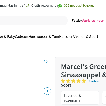
,
maandag
in huis *
Gratis
retourneren
CO2 neutraal
bezorgd
Folder
Aanbiedingen
er & Baby
Cadeaus
Huishouden & Tuin
Huisdier
Afvallen & Sport
Marcel's Gree
Sinaasappel &
(2 reviews)
Soort
Lavendel &
rozemarijn