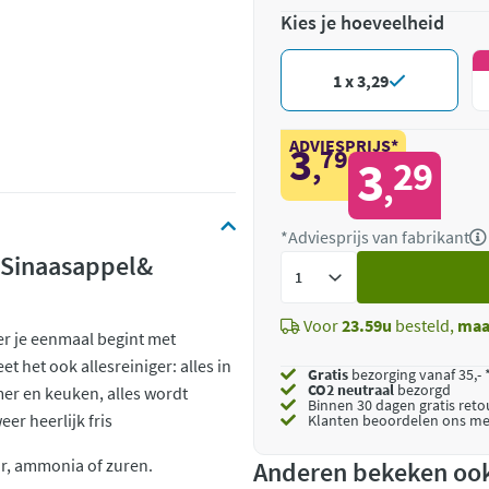
Kies je hoeveelheid
1 x 3,29
ADVIESPRIJS*
3
79
,
3
29
,
*Adviesprijs van fabrikant
r Sinaasappel&
Voeg
toe
Voor
23.59u
besteld,
maa
er je eenmaal begint met
 het ook allesreiniger: alles in
Gratis
bezorging vanaf 35,- 
CO2 neutraal
bezorgd
mer en keuken, alles wordt
Binnen 30 dagen gratis ret
er heerlijk fris
Klanten beoordelen ons me
or, ammonia of zuren.
Anderen bekeken oo