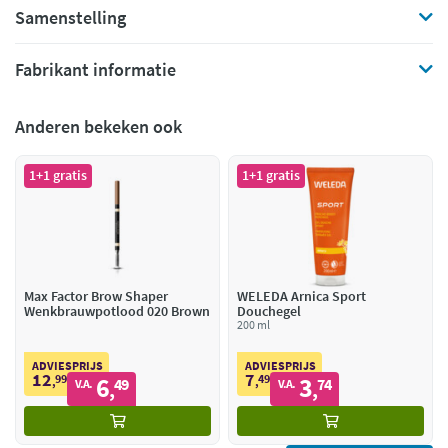
Samenstelling
Fabrikant informatie
Anderen bekeken ook
1+1 gratis
1+1 gratis
Max Factor Brow Shaper
WELEDA Arnica Sport
Wenkbrauwpotlood 020 Brown
Douchegel
200 ml
ADVIESPRIJS
ADVIESPRIJS
12
7
99
6
49
3
,
49
,
74
V.A.
V.A.
,
,