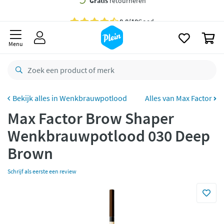
naar
oofdinhoud
Gratis
bezorging vanaf 35,- *
zoeken
0
Bestelling uiterlijk
maandag
in huis *
Menu
Gratis
retourneren
8,8/10
Goed
CO2 neutraal
bezorgd
Wenkbrauwpotlood
Alles van Max Factor
Max Factor Brow Shaper
Betaal met Klarna
Wenkbrauwpotlood 030 Deep
Brown
Schrijf als eerste een review