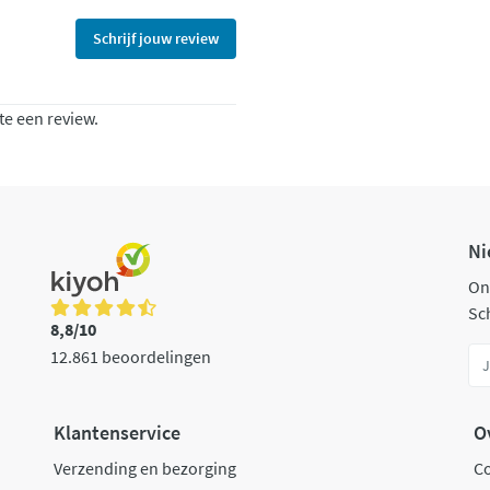
Schrijf jouw review
te een review.
Ni
On
Sch
8,8/10
12.861 beoordelingen
Klantenservice
O
Verzending en bezorging
C