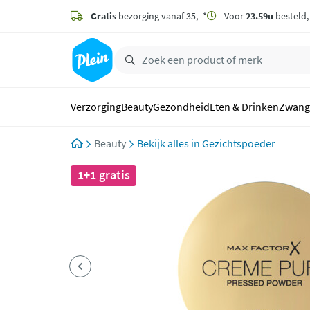
naar
hoofdinhoud
Gratis
bezorging vanaf 35,- *
Voor
23.59u
besteld
zoeken
Verzorging
Beauty
Gezondheid
Eten & Drinken
Zwang
Beauty
Gezichtspoeder
1+1 gratis