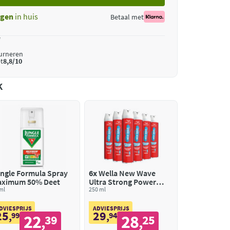
gen
in huis
Betaal met
*
ourneren
t
8,8/10
k
ngle Formula Spray
6x
Wella New Wave
ximum 50% Deet
Ultra Strong Power
ml
Hold Haarspray
250 ml
DVIESPRIJS
ADVIESPRIJS
25
29
,
99
,
94
22
28
39
25
,
,