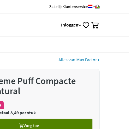
Zakelijk
Klantenservice
0
Inloggen
Alles van Max Factor
reme Puff Compacte
tural
s
etaal 8,49 per stuk
Voeg toe