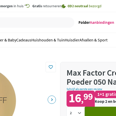
,
morgen
in huis *
Gratis
retourneren
CO2 neutraal
bezorgd
Folder
Aanbiedingen
er & Baby
Cadeaus
Huishouden & Tuin
Huisdier
Afvallen & Sport
Max Factor C
Poeder 050 Na
Schrijf als eerste een review
16
99
1+1 grati
,
Koop 2 en b
Voeg