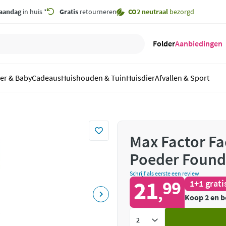
aandag
in huis *
Gratis
retourneren
CO2 neutraal
bezorgd
Folder
Aanbiedingen
er & Baby
Cadeaus
Huishouden & Tuin
Huisdier
Afvallen & Sport
Max Factor Fa
Poeder Founda
Schrijf als eerste een review
21
99
1+1 grati
,
Koop 2 en b
Voeg