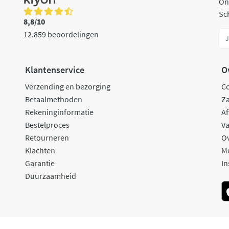
On
Sch
8,8/10
12.859 beoordelingen
Klantenservice
O
Verzending en bezorging
C
Betaalmethoden
Za
Rekeninginformatie
Af
Bestelproces
Va
Retourneren
O
Klachten
M
Garantie
In
Duurzaamheid