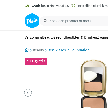
naar
hoofdinhoud
Gratis
bezorging vanaf 35,- *
Bestelling uiterlijk
m
zoeken
Verzorging
Beauty
Gezondheid
Eten & Drinken
Zwang
Beauty
Foundation
1+1 gratis