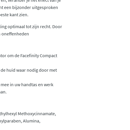
n, verander je het effect van je
ht een bijzonder uitgesproken
beste kant zien.
ing optimaal tot zijn recht. Door
 en oneffenheden
tor om de Facefinity Compact
n de huid waar nodig door met
 mee in uw handtas en werk
aan.
Ethylhexyl Methoxycinnamate,
hylparaben, Alumina,