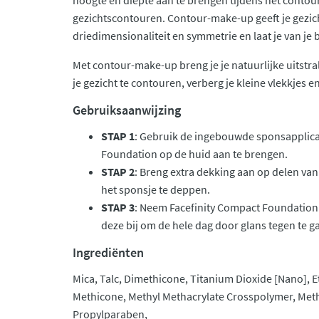
hoogte en diepte aan te brengen tijdens het contoure
gezichtscontouren. Contour-make-up geeft je gezic
driedimensionaliteit en symmetrie en laat je van je 
Met contour-make-up breng je je natuurlijke uitstral
je gezicht te contouren, verberg je kleine vlekkjes
Gebruiksaanwijzing
STAP 1
: Gebruik de ingebouwde sponsapplica
Foundation op de huid aan te brengen.
STAP 2
: Breng extra dekking aan op delen va
het sponsje te deppen.
STAP 3
: Neem Facefinity Compact Foundation
deze bij om de hele dag door glans tegen te g
Ingrediënten
Mica, Talc, Dimethicone, Titanium Dioxide [Nano], 
Methicone, Methyl Methacrylate Crosspolymer, Met
Propylparaben,