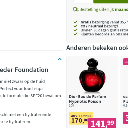
toe
Bestelling uiterlijk
maan
Gratis
bezorging vanaf 35,- 
CO2 neutraal
bezorgd
Binnen 30 dagen gratis ret
Klanten beoordelen ons me
Anderen bekeken oo
a
oeder Foundation
ar niet zwaar op de huid
 Perfect voor touch-ups
ende formule die SPF20 bevat om
Dior Eau de Parfum
es
Hypnotic Poison
Fl
100 ml
Pa
6,9
wicht met een hydraterende
ADVIESPRIJS
170
,
00
141
99
r te hydrateren.
,