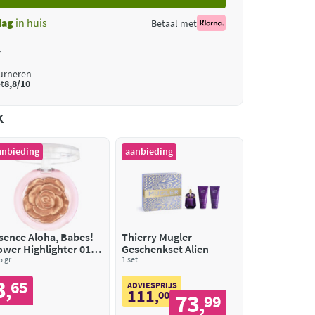
dag
in huis
Betaal met
*
ourneren
t
8,8/10
k
anbieding
aanbieding
sence Aloha, Babes!
Thierry Mugler
ower Highlighter 01
Geschenkset Alien
radise. Glow. Repeat.
5 gr
1 set
3
65
,
ADVIESPRIJS
111
,
00
73
99
,