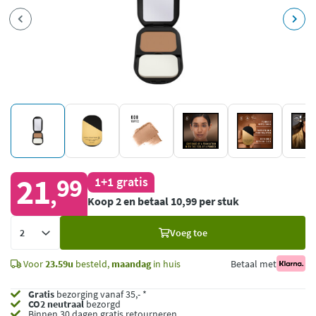
21
99
1+1 gratis
,
Koop 2 en betaal 10,99 per stuk
Voeg
Voeg toe
toe
Voor
23.59u
besteld,
maandag
in huis
Betaal met
Gratis
bezorging vanaf 35,- *
CO2 neutraal
bezorgd
Binnen 30 dagen gratis retourneren