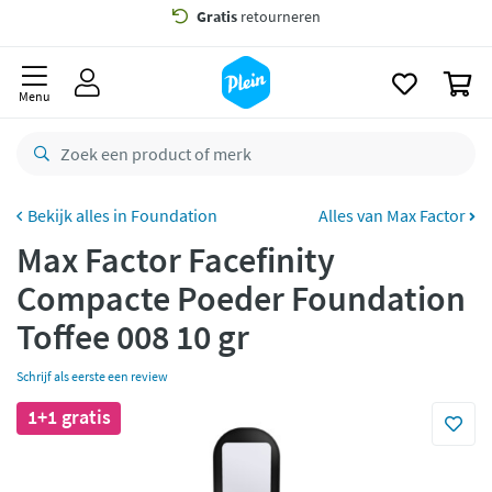
naar
oofdinhoud
Gratis
bezorging vanaf 35,- *
zoeken
0
Voor
23.59u
besteld,
maandag
in huis *
Menu
Gratis
retourneren
8,8/10
Goed
CO2 neutraal
bezorgd
Foundation
Alles van Max Factor
Max Factor Facefinity
Betaal met Klarna
Compacte Poeder Foundation
Toffee 008 10 gr
Schrijf als eerste een review
1+1 gratis