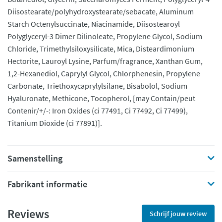
Diisostearate/polyhydroxystearate/sebacate, Aluminum
Starch Octenylsuccinate, Niacinamide, Diisostearoyl
Polyglyceryl-3 Dimer Dilinoleate, Propylene Glycol, Sodium
Chloride, Trimethylsiloxysilicate, Mica, Disteardimonium
Hectorite, Lauroyl Lysine, Parfum/fragrance, Xanthan Gum,
1,2-Hexanediol, Caprylyl Glycol, Chlorphenesin, Propylene
Carbonate, Triethoxycaprylylsilane, Bisabolol, Sodium
Hyaluronate, Methicone, Tocopherol, [may Contain/peut
Contenir/+/-: Iron Oxides (ci 77491, Ci 77492, Ci 77499),
Titanium Dioxide (ci 77891)].
Samenstelling
Fabrikant informatie
Reviews
Schrijf jouw review