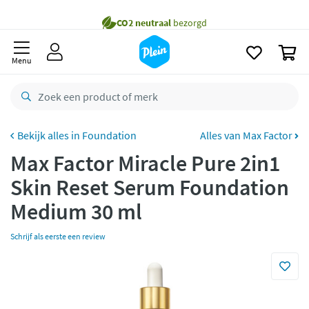
naar
Gratis
bezorging vanaf 35,- *
oofdinhoud
zoeken
Voor
23.59u
besteld,
morgen
in huis *
0
Menu
Gratis
retourneren
8,8/10
Goed
CO2 neutraal
bezorgd
Foundation
Alles van Max Factor
Betaal met Klarna
Max Factor Miracle Pure 2in1
Skin Reset Serum Foundation
Medium 30 ml
Schrijf als eerste een review