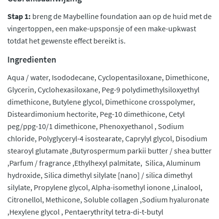
Stap 1:
breng de Maybelline foundation aan op de huid met de
vingertoppen, een make-upsponsje of een make-upkwast
totdat het gewenste effect bereikt is.
Ingredienten
Aqua / water, Isododecane, Cyclopentasiloxane, Dimethicone,
Glycerin, Cyclohexasiloxane, Peg-9 polydimethylsiloxyethyl
dimethicone, Butylene glycol, Dimethicone crosspolymer,
Disteardimonium hectorite, Peg-10 dimethicone, Cetyl
peg/ppg-10/1 dimethicone, Phenoxyethanol , Sodium
chloride, Polyglyceryl-4 isostearate, Caprylyl glycol, Disodium
stearoyl glutamate ,Butyrospermum parkii butter / shea butter
,Parfum / fragrance ,Ethylhexyl palmitate, Silica, Aluminum
hydroxide, Silica dimethyl silylate [nano] / silica dimethyl
silylate, Propylene glycol, Alpha-isomethyl ionone ,Linalool,
Citronellol, Methicone, Soluble collagen ,Sodium hyaluronate
,Hexylene glycol , Pentaerythrityl tetra-di-t-butyl