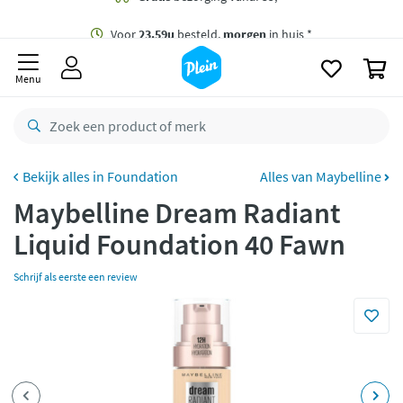
naar
oofdinhoud
Gratis
bezorging vanaf 35,- *
zoeken
0
Voor
23.59u
besteld,
morgen
in huis *
Menu
Gratis
retourneren
8,8/10
Goed
CO2 neutraal
bezorgd
Foundation
Alles van Maybelline
Maybelline Dream Radiant
Betaal met Klarna
Liquid Foundation 40 Fawn
Schrijf als eerste een review