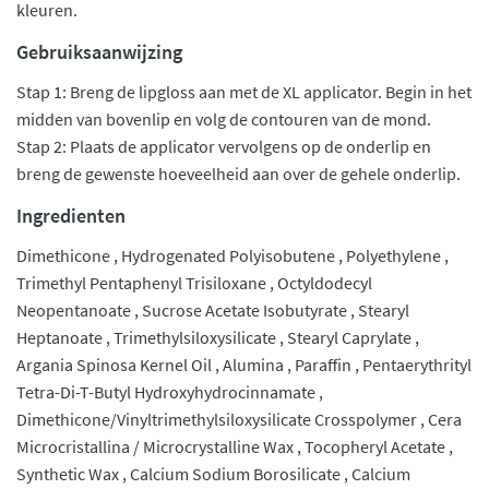
kleuren.
Gebruiksaanwijzing
Stap 1: Breng de lipgloss aan met de XL applicator. Begin in het
midden van bovenlip en volg de contouren van de mond.
Stap 2: Plaats de applicator vervolgens op de onderlip en
breng de gewenste hoeveelheid aan over de gehele onderlip.
Ingredienten
Dimethicone , Hydrogenated Polyisobutene , Polyethylene ,
Trimethyl Pentaphenyl Trisiloxane , Octyldodecyl
Neopentanoate , Sucrose Acetate Isobutyrate , Stearyl
Heptanoate , Trimethylsiloxysilicate , Stearyl Caprylate ,
Argania Spinosa Kernel Oil , Alumina , Paraffin , Pentaerythrityl
Tetra-Di-T-Butyl Hydroxyhydrocinnamate ,
Dimethicone/Vinyltrimethylsiloxysilicate Crosspolymer , Cera
Microcristallina / Microcrystalline Wax , Tocopheryl Acetate ,
Synthetic Wax , Calcium Sodium Borosilicate , Calcium