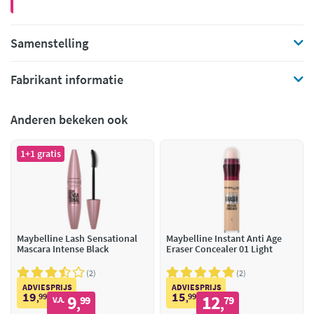
Samenstelling
Fabrikant informatie
Anderen bekeken ook
1+1 gratis
Maybelline Lash Sensational
Maybelline Instant Anti Age
Mascara Intense Black
Eraser Concealer 01 Light
2
2
ADVIESPRIJS
ADVIESPRIJS
19
15
99
9
99
12
,
99
,
79
V.A.
,
,