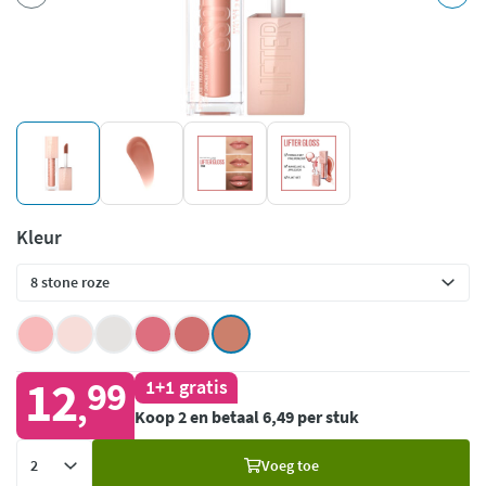
Kleur
12
99
1+1 gratis
,
Koop 2 en betaal 6,49 per stuk
Voeg
Voeg toe
toe