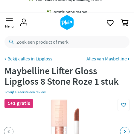
naar
oofdinhoud
Gratis
bezorging vanaf 35,- *
zoeken
0
Voor
23.59u
besteld,
maandag
in huis *
Menu
Gratis
retourneren
8,8/10
Goed
CO2 neutraal
bezorgd
Lipgloss
Alles van Maybelline
Maybelline Lifter Gloss
Betaal met Klarna
Lipgloss 8 Stone Roze 1 stuk
Schrijf als eerste een review
1+1 gratis