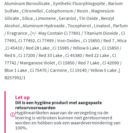
Aluminum Borosilicate , Synthetic Fluorphlogopite , Barium
Sulfate , Citronellol , Colophonium / Rosin , Magnesium
Silicate , Silica , Limonene , Geraniol , Tin Oxide , Benzyl
Alcohol , Aluminum Hydroxide , Tocopherol , Linalool , Parfum
/ Fragrance , [+/- May Contain Ci 77891 / Titanium Dioxide , Ci
77491, Ci 77492, Ci 77499 / Iron Oxides , Ci 15850 / Red 7 , Mica
,Ci 45410 / Red 28 Lake , Ci 15985 / Yellow 6 Lake , Ci 15850 /
Red 6 , Ci 17200 / Red 33 Lake , Ci 45380 / Red 22 Lake , Ci
77742 / Manganese Violet , Ci 15850 / Red 7 Lake , Ci 42090 /
Blue 1 Lake , Ci 75470 / Carmine , Ci 19140 / Yellow 5 Lake ,]
B257992/1
Let op
Dit is een hygiëne product met aangepaste
retourvoorwaarden
Hygiëneartikelen waarvan de verzegeling na de
levering is verbroken kunnen niet geretourneerd
worden en hebben ook een waardevermindering van
100%.