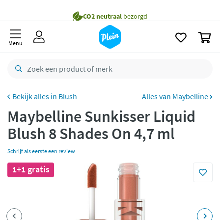
naar
Gratis
bezorging vanaf 35,- *
oofdinhoud
zoeken
Voor
23.59u
besteld,
morgen
in huis *
0
Menu
Gratis
retourneren
8,8/10
Goed
CO2 neutraal
bezorgd
Blush
Alles van Maybelline
Betaal met Klarna
Maybelline Sunkisser Liquid
Blush 8 Shades On 4,7 ml
Schrijf als eerste een review
1+1 gratis