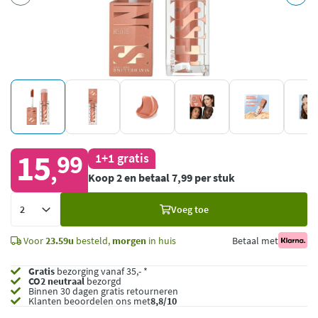
15
99
1+1 gratis
,
Koop 2 en betaal 7,99 per stuk
Voeg
Voeg toe
toe
Voor
23.59u
besteld,
morgen
in huis
Betaal met
Gratis
bezorging vanaf 35,- *
CO2 neutraal
bezorgd
Binnen 30 dagen gratis retourneren
Klanten beoordelen ons met
8,8/10