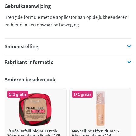
Gebruiksaanwijzing
Breng de formule met de applicator aan op de jukbeenderen
en blend in een opwaartse beweging.
Samenstelling
Fabrikant informatie
Anderen bekeken ook
1+1 gratis
1+1 gratis
L'Oréal Infaillible 24H Fresh
Maybelline Lifter Plump &
Wear Foundation Poeder 130
Glow Foundation 114