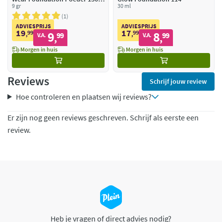
True Beige
9 gr
30 ml
1
ADVIESPRIJS
ADVIESPRIJS
19
17
99
9
99
8
,
99
,
99
V.A.
V.A.
,
,
Morgen in huis
Morgen in huis
Reviews
Schrijf jouw review
Hoe controleren en plaatsen wij reviews?
Er zijn nog geen reviews geschreven. Schrijf als eerste een
review.
Heb je vragen of direct advies nodig?