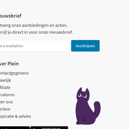
euwsbrief
tvang onze aanbiedingen en acties.
rijf je direct in voor onze nieuwsbrief.
Inschrijven
ver Plein
ontactgegevens
kelijk
filiate
catures
ver ons
erken
spiratie & advies