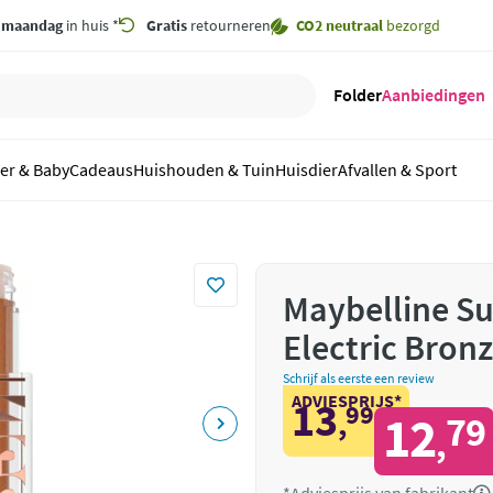
,
maandag
in huis *
Gratis
retourneren
CO2 neutraal
bezorgd
Folder
Aanbiedingen
er & Baby
Cadeaus
Huishouden & Tuin
Huisdier
Afvallen & Sport
Maybelline Su
Electric Bronz
Schrijf als eerste een review
ADVIESPRIJS*
13
99
,
12
79
,