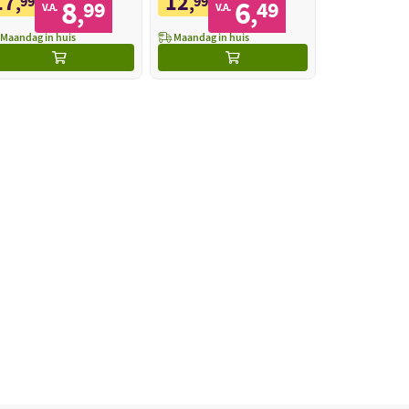
17
12
,
99
,
99
8
6
99
49
,
,
V.A.
V.A.
Maandag in huis
Maandag in huis