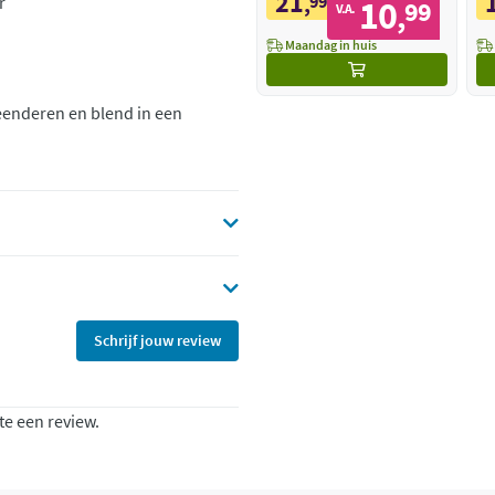
21
,
99
r
10
99
,
V.A.
Maandag in huis
eenderen en blend in een
Schrijf jouw review
te een review.