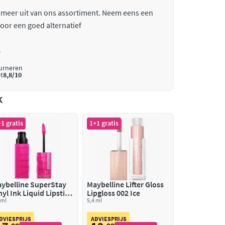
 meer uit van ons assortiment. Neem eens een
oor een goed alternatief
*
ourneren
t
8,8/10
k
1 gratis
1+1 gratis
ybelline SuperStay
Maybelline Lifter Gloss
nyl Ink Liquid Lipstick
Lipgloss 002 Ice
0 Striking
 ml
5,4 ml
DVIESPRIJS
ADVIESPRIJS