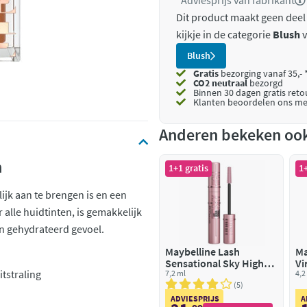
*Adviesprijs van fabrikant
Dit product maakt geen deel
kijkje in de categorie
Blush
v
Blush
Gratis
bezorging vanaf 35,- 
CO2 neutraal
bezorgd
Binnen 30 dagen gratis ret
Klanten beoordelen ons me
Anderen bekeken oo
h
1+1 gratis
1+
ijk aan te brengen is en een
 alle huidtinten, is gemakkelijk
een gehydrateerd gevoel.
Maybelline Lash
Ma
Sensational Sky High
Vi
itstraling
Mascara Very Black
7,2 ml
15
4,2
5
ADVIESPRIJS
A