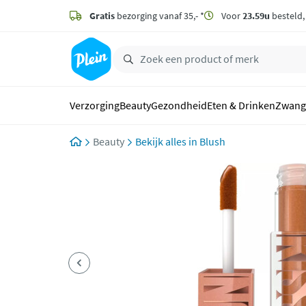
naar
hoofdinhoud
Gratis
bezorging vanaf 35,- *
Voor
23.59u
besteld
zoeken
Verzorging
Beauty
Gezondheid
Eten & Drinken
Zwang
Beauty
Blush