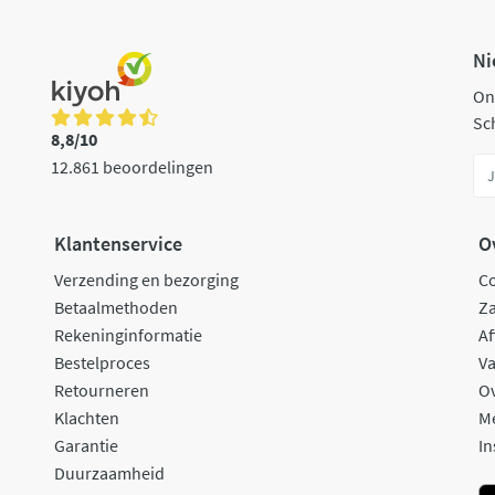
Ni
On
Sch
8,8/10
12.861 beoordelingen
Klantenservice
O
Verzending en bezorging
C
Betaalmethoden
Za
Rekeninginformatie
Af
Bestelproces
Va
Retourneren
O
Klachten
M
Garantie
In
Duurzaamheid