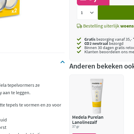
Voeg
toe
Bestelling uiterlijk
woens
Gratis
bezorging vanaf 35,- 
CO2 neutraal
bezorgd
Binnen 30 dagen gratis ret
Klanten beoordelen ons me
Anderen bekeken oo
dela tepelvormers ze
 aan te leggen.
tte tepels te vormen en zo voor
Medela Purelan
huid
Lanolinezalf
rst
37 gr