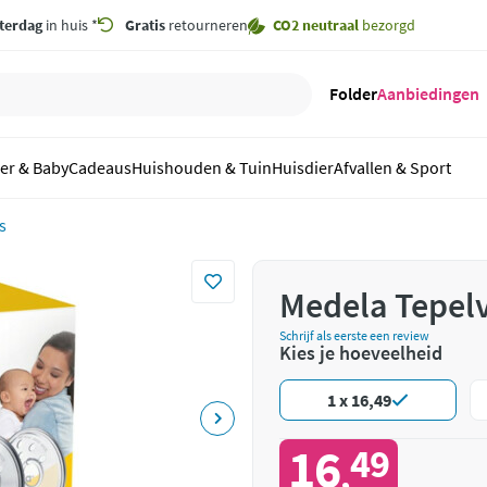
terdag
in huis *
Gratis
retourneren
CO2 neutraal
bezorgd
Folder
Aanbiedingen
er & Baby
Cadeaus
Huishouden & Tuin
Huisdier
Afvallen & Sport
s
Medela Tepel
Schrijf als eerste een review
Kies je hoeveelheid
1 x 16,49
16
49
,