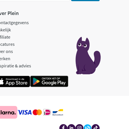
ver Plein
ontactgegevens
kelijk
filiate
catures
ver ons
erken
spiratie & advies