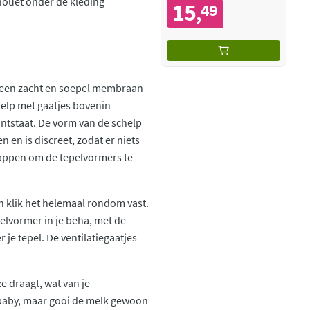
lhouet onder de kleding
15
49
,
 een zacht en soepel membraan
help met gaatjes bovenin
ontstaat. De vorm van de schelp
 en is discreet, zodat er niets
stappen om de tepelvormers te
 klik het helemaal rondom vast.
pelvormer in je beha, met de
je tepel. De ventilatiegaatjes
e draagt, wat van je
baby, maar gooi de melk gewoon