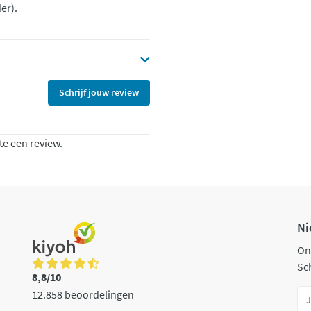
er).
Schrijf jouw review
te een review.
Ni
On
Sch
8,8/10
12.858 beoordelingen