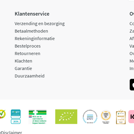
Klantenservice
O
Verzending en bezorging
C
Betaalmethoden
Za
Rekeninginformatie
Af
Bestelproces
Va
Retourneren
O
Klachten
M
Garantie
In
Duurzaamheid
y
Disclaimer