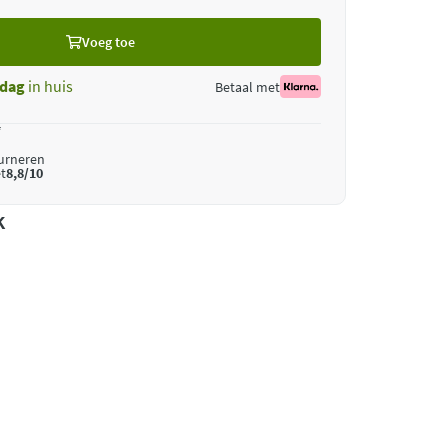
Voeg toe
dag
in huis
Betaal met
*
ourneren
t
8,8/10
k