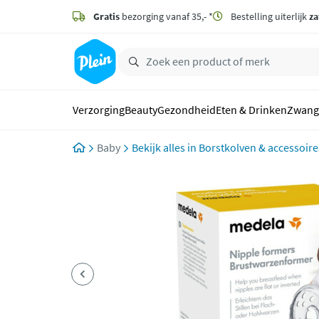
naar
hoofdinhoud
Gratis
bezorging vanaf 35,- *
Bestelling uiterlijk
za
zoeken
Verzorging
Beauty
Gezondheid
Eten & Drinken
Zwang
Baby
Borstkolven & accessoire