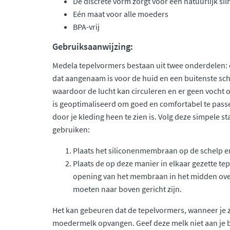
De discrete vorm zorgt voor een natuurlijk si
Eén maat voor alle moeders
BPA-vrij
Gebruiksaanwijzing:
Medela tepelvormers bestaan uit twee onderdelen:
dat aangenaam is voor de huid en een buitenste sc
waardoor de lucht kan circuleren en er geen vocht 
is geoptimaliseerd om goed en comfortabel te passen
door je kleding heen te zien is. Volg deze simpele 
gebruiken:
Plaats het siliconenmembraan op de schelp en
Plaats de op deze manier in elkaar gezette te
opening van het membraan in het midden over 
moeten naar boven gericht zijn.
Het kan gebeuren dat de tepelvormers, wanneer je z
moedermelk opvangen. Geef deze melk niet aan je 