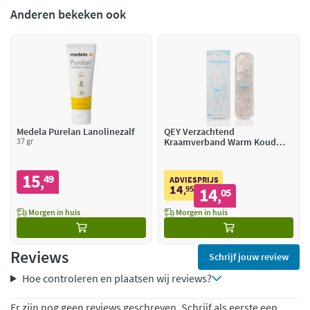
Anderen bekeken ook
Medela Purelan Lanolinezalf
QEY Verzachtend
37 gr
Kraamverband Warm Koud
Postpartum
15
49
,
ADVIESPRIJS
14
95
14
,
05
,
Morgen in huis
Morgen in huis
Reviews
Schrijf jouw review
Hoe controleren en plaatsen wij reviews?
Er zijn nog geen reviews geschreven. Schrijf als eerste een