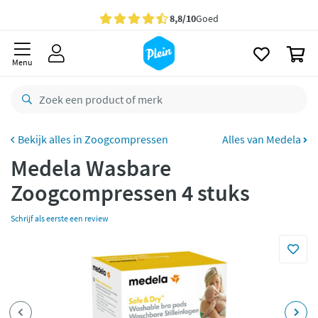
naar
oofdinhoud
Gratis
bezorging vanaf 35,- *
zoeken
0
Voor
23.59u
besteld,
morgen
in huis *
Menu
Gratis
retourneren
8,8/10
Goed
CO2 neutraal
bezorgd
Zoogcompressen
Alles van Medela
Medela Wasbare
Betaal met Klarna
Zoogcompressen 4 stuks
Schrijf als eerste een review