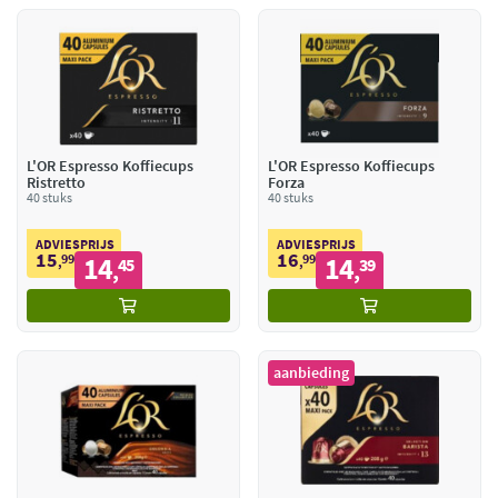
L'OR Espresso Koffiecups
L'OR Espresso Koffiecups
Ristretto
Forza
40 stuks
40 stuks
ADVIESPRIJS
ADVIESPRIJS
15
16
99
14
99
14
,
45
,
39
,
,
aanbieding