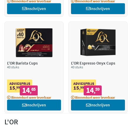
Binnenkort weer leverbaar
Binnenkort weer leverbaar
Inschrijven
Inschrijven
L'OR Barista Cups
L'OR Espresso Onyx Cups
40 stuks
40 stuks
ADVIESPRIJS
ADVIESPRIJS
15
15
99
14
99
14
,
65
,
59
,
,
Binnenkort weer leverbaar
Binnenkort weer leverbaar
Inschrijven
Inschrijven
L'OR