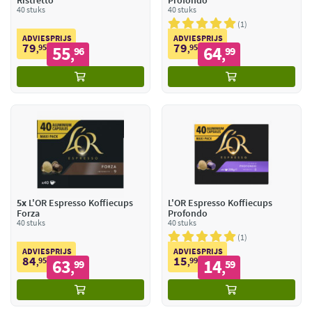
Ristretto
Profondo
40 stuks
40 stuks
1
ADVIESPRIJS
ADVIESPRIJS
79
79
95
55
95
64
,
96
,
99
,
,
5x
L'OR Espresso Koffiecups
L'OR Espresso Koffiecups
Forza
Profondo
40 stuks
40 stuks
1
ADVIESPRIJS
ADVIESPRIJS
84
15
95
63
99
14
,
99
,
59
,
,