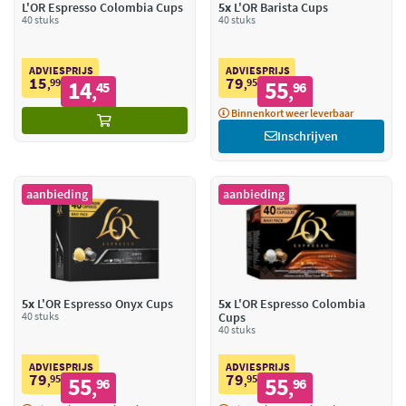
L'OR Espresso Colombia Cups
5x
L'OR Barista Cups
40 stuks
40 stuks
ADVIESPRIJS
ADVIESPRIJS
15
79
99
14
95
55
,
45
,
96
,
,
Binnenkort weer leverbaar
Inschrijven
aanbieding
aanbieding
5x
L'OR Espresso Onyx Cups
5x
L'OR Espresso Colombia
40 stuks
Cups
40 stuks
ADVIESPRIJS
ADVIESPRIJS
79
79
95
55
95
55
,
96
,
96
,
,