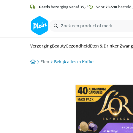
naar
hoofdinhoud
Gratis
bezorging vanaf 35,- *
Voor
23.59u
besteld
zoeken
Verzorging
Beauty
Gezondheid
Eten & Drinken
Zwang
Eten
Koffie