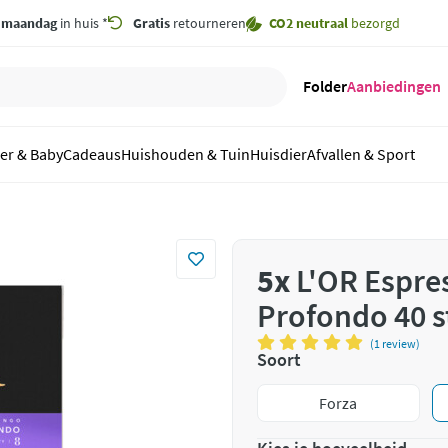
,
maandag
in huis *
Gratis
retourneren
CO2 neutraal
bezorgd
Folder
Aanbiedingen
er & Baby
Cadeaus
Huishouden & Tuin
Huisdier
Afvallen & Sport
5x
L'OR Espre
Profondo 40 s
(1 review)
Soort
Forza