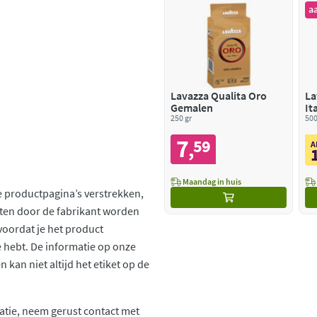
a
Lavazza Qualita Oro
La
Gemalen
It
250 gr
Ko
500
7
59
,
A
Maandag in huis
 productpagina’s verstrekken,
ten door de fabrikant worden
voordat je het product
ie hebt. De informatie op onze
kan niet altijd het etiket op de
atie, neem gerust contact met