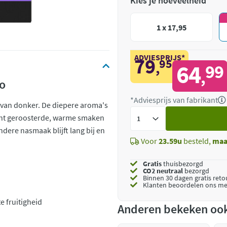
Kies je hoeveelheid
1 x 17,95
ADVIESPRIJS*
79
95
,
64
99
,
do
*Adviesprijs van fabrikant
 van donker. De diepere aroma's
Voeg
cht geroosterde, warme smaken
toe
ndere nasmaak blijft lang bij en
Voor
23.59u
besteld,
maa
Gratis
thuisbezorgd
CO2 neutraal
bezorgd
Binnen 30 dagen gratis ret
Klanten beoordelen ons me
 fruitigheid
Anderen bekeken oo