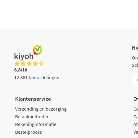
Ni
On
Sch
8,8/10
12.861 beoordelingen
Klantenservice
O
Verzending en bezorging
C
Betaalmethoden
Za
Rekeninginformatie
Af
Bestelproces
Va