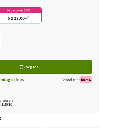
Je bespaart 28%
5 x 13,00
Voeg toe
ndag
in huis
Betaal met
ourneren
t
8,8/10
k