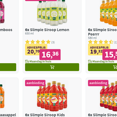
ramboos
6x
Slimpie Siroop Lemon
6x
Slimpie Siroo
650 ml
Peerrr
580 ml
3
1
ADVIESPRIJS
ADVIESPRIJS
20
19
,
70
,
32
16
15
36
,
,
Maandag in huis
Maandag in huis
aanbieding
aanbieding
naasappel
6x
Slimpie Siroop Kids
6x
Slimpie Siroo