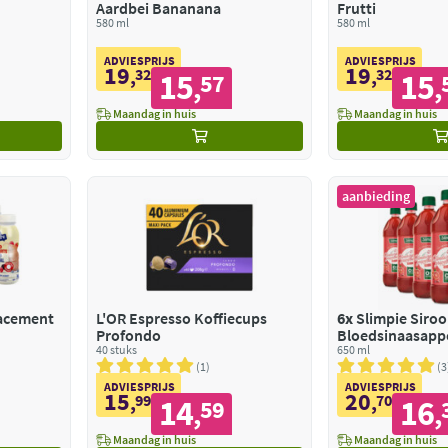
Aardbei Bananana
Frutti
580 ml
580 ml
ADVIESPRIJS
ADVIESPRIJS
19
19
,
32
,
32
15
15
57
,
,
Maandag in huis
Maandag in huis
aanbieding
acement
L'OR Espresso Koffiecups
6x
Slimpie Siro
Profondo
Bloedsinaasappe
40 stuks
650 ml
1
3
ADVIESPRIJS
ADVIESPRIJS
15
20
,
99
,
70
14
16
59
,
,
Maandag in huis
Maandag in huis