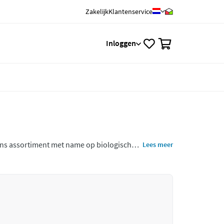
Zakelijk
Klantenservice
0
Inloggen
 ons assortiment met name op biologisch
Lees meer
r 1 van de mooie producten uit deze