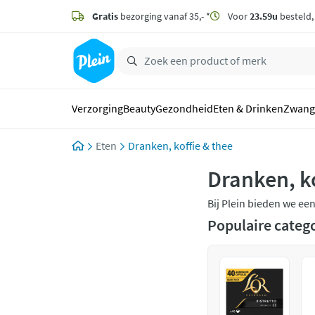
naar
hoofdinhoud
Gratis
bezorging vanaf 35,- *
Voor
23.59u
besteld
zoeken
Verzorging
Beauty
Gezondheid
Eten & Drinken
Zwang
Eten
Dranken, koffie & thee
Dranken, k
Bij Plein bieden we ee
drinken, suikervrij dr
Populaire categ
categorie. Denk aan b