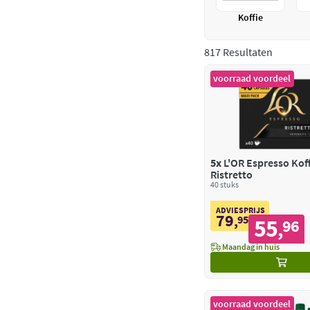
Koffie
817 Resultaten
voorraad voordeel
5x
L'OR Espresso Kof
Ristretto
40 stuks
ADVIESPRIJS
79
,
95
55
96
,
Maandag in huis
voorraad voordeel