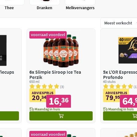
Thee
Dranken
Melkvervangers
voorraad voordeel
fiecups
6x
Slimpie Siroop Ice Tea
5x
L'OR Espresso
Perzik
Profondo
650 ml
40 stuks
3
1
ADVIESPRIJS
ADVIESPRIJS
20
79
,
34
,
95
16
64
36
,
,
Maandag in huis
Maandag in huis
voorraad voordeel