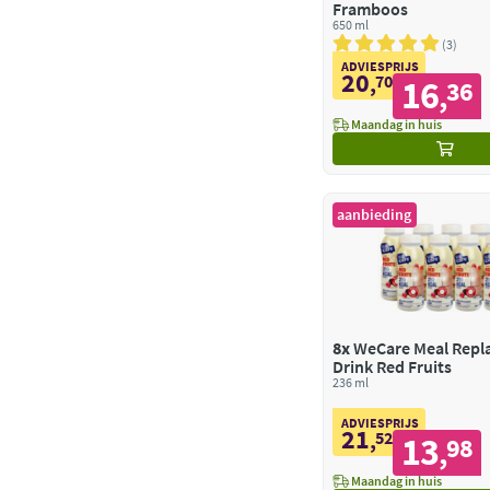
Framboos
650 ml
3
ADVIESPRIJS
20
,
70
16
36
,
Maandag in huis
aanbieding
8x
WeCare Meal Repl
Drink Red Fruits
236 ml
ADVIESPRIJS
21
,
52
13
98
,
Maandag in huis