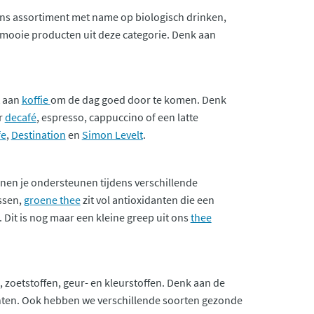
ons assortiment met name op biologisch drinken,
e mooie producten uit deze categorie. Denk aan
t aan
koffie
om de dag goed door te komen. Denk
or
decafé
, espresso, cappuccino of een latte
fe
,
Destination
en
Simon Levelt
.
nen je ondersteunen tijdens verschillende
essen,
groene thee
zit vol antioxidanten die een
 Dit is nog maar een kleine greep uit ons
thee
, zoetstoffen, geur- en kleurstoffen. Denk aan de
ënten. Ook hebben we verschillende soorten gezonde