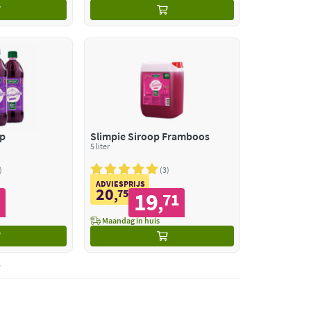
op
Slimpie Siroop Framboos
5 liter
3
ADVIESPRIJS
20
,
75
19
3
71
,
Maandag in huis