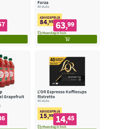
Forza
40 stuks
ADVIESPRIJS
84
,
95
63
57
99
,
Maandag in huis
op
L'OR Espresso Koffiecups
l Grapefruit
Ristretto
40 stuks
ADVIESPRIJS
15
,
99
14
36
45
,
Maandag in huis