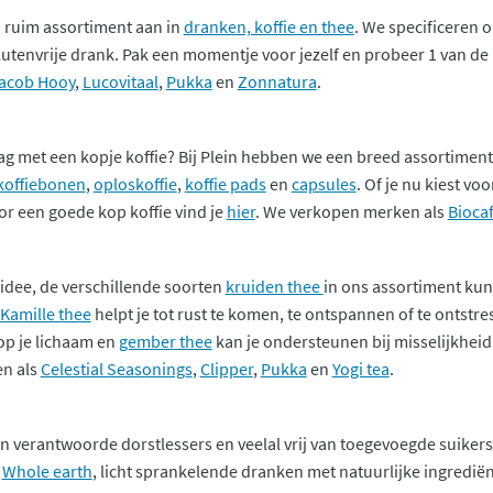
n ruim assortiment aan in
dranken, koffie en thee
. We specificeren 
glutenvrije drank. Pak een momentje voor jezelf en probeer 1 van d
acob Hooy
,
Lucovitaal
,
Pukka
en
Zonnatura
.
raag met een kopje koffie? Bij Plein hebben we een breed assortimen
koffiebonen
,
oploskoffie
,
koffie pads
en
capsules
. Of je nu kiest vo
or een goede kop koffie vind je
hier
. We verkopen merken als
Bioca
 idee, de verschillende soorten
kruiden thee
in ons assortiment kun
Kamille thee
helpt je tot rust te komen, te ontspannen of te ontstr
 op je lichaam en
gember thee
kan je ondersteunen bij misselijkheid.
n als
Celestial Seasonings
,
Clipper
,
Pukka
en
Yogi tea
.
ijn verantwoorde dorstlessers en veelal vrij van toegevoegde suikers
n
Whole earth
, licht sprankelende dranken met natuurlijke ingredi