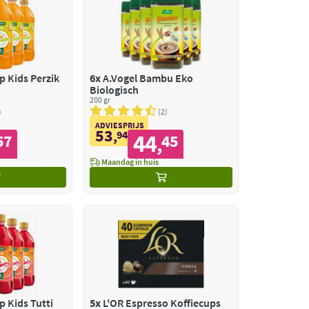
p Kids Perzik
6x
A.Vogel Bambu Eko
Biologisch
200 gr
2
ADVIESPRIJS
53
,
94
44
57
45
,
Maandag in huis
p Kids Tutti
5x
L'OR Espresso Koffiecups