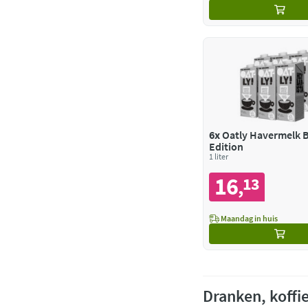
6x
Oatly Havermelk B
Edition
1 liter
16
13
,
Maandag in huis
Dranken, koffi