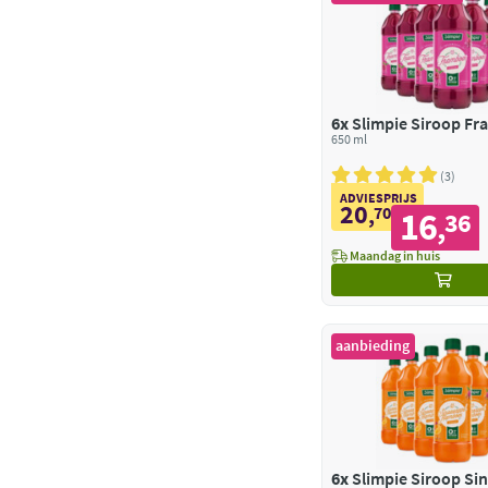
6x
Slimpie Siroop F
650 ml
3
ADVIESPRIJS
20
,
70
16
36
,
Maandag in huis
aanbieding
6x
Slimpie Siroop Si