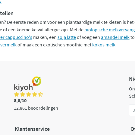
s.
tellen
 De eerste reden om voor een plantaardige melk te kiezen is het 
e of een koemelkeiwit allergie zijn. Met de
biologische melkvervang
er cappuccino's
maken, een
soja latte
of voeg een
amandel melk
to
avermelk
of maak een exotische smoothie met
kokos melk
.
Ni
On
Sch
8,8/10
12.861 beoordelingen
Klantenservice
O