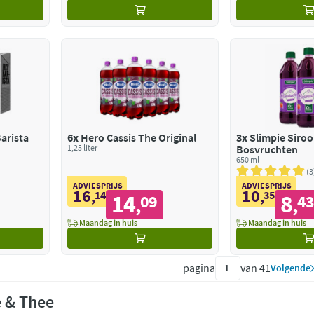
arista
6x
Hero Cassis The Original
3x
Slimpie Siro
1,25 liter
Bosvruchten
650 ml
3
ADVIESPRIJS
ADVIESPRIJS
16
10
,
14
,
35
14
8
09
4
,
,
Maandag in huis
Maandag in huis
pagina
van 41
Volgende
e & Thee