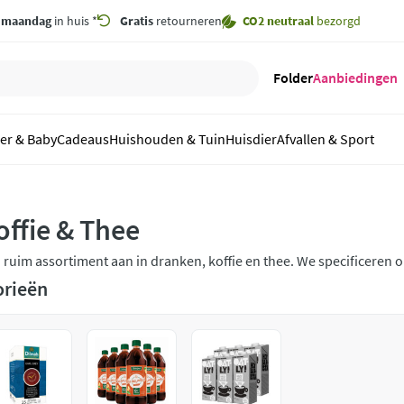
,
maandag
in huis *
Gratis
retourneren
CO2 neutraal
bezorgd
Folder
Aanbiedingen
er & Baby
Cadeaus
Huishouden & Tuin
Huisdier
Afvallen & Sport
offie & Thee
n ruim assortiment aan in dranken, koffie en thee. We specificeren
inken en glutenvrije drank. Pak een momentje voor jezelf en probee
orieën
ekende merken als, Jacob Hooy, Lucovitaal, Pukka en Zonnatura.