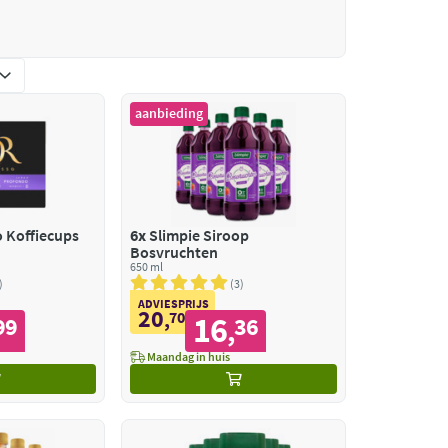
aanbieding
 Koffiecups
6x
Slimpie Siroop
Bosvruchten
650 ml
3
ADVIESPRIJS
20
,
70
16
99
36
,
Maandag in huis