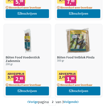
5
7
,
59
,
69
,
,
Binnenkort weer leverbaar
Binnenkort weer leverbaar
Inschrijven
Inschrijven
Bûten Food Voederstick
Bûten Food Vetblok Pinda
Zadenmix
300 gr
200 gr
ADVIESPRIJS
ADVIESPRIJS
3
2
50
2
25
1
,
85
,
89
,
,
Binnenkort weer leverbaar
Binnenkort weer leverbaar
Inschrijven
Inschrijven
pagina
van 3
Vorige
Volgende