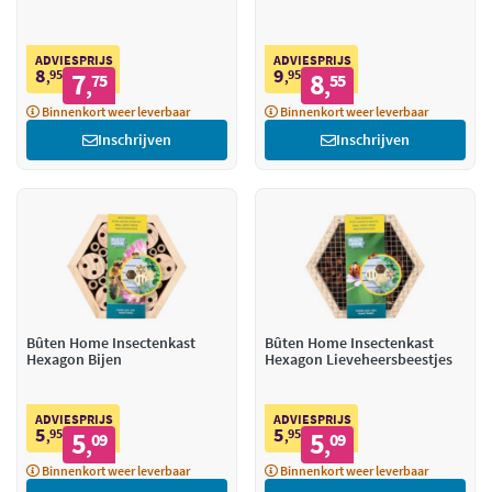
ADVIESPRIJS
ADVIESPRIJS
8
9
95
7
95
8
,
75
,
55
,
,
Binnenkort weer leverbaar
Binnenkort weer leverbaar
Inschrijven
Inschrijven
Bûten Home Insectenkast
Bûten Home Insectenkast
Hexagon Bijen
Hexagon Lieveheersbeestjes
ADVIESPRIJS
ADVIESPRIJS
5
5
95
5
95
5
,
09
,
09
,
,
Binnenkort weer leverbaar
Binnenkort weer leverbaar