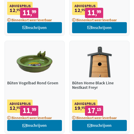
ADVIESPRIJS
ADVIESPRIJS
12
12
95
11
95
11
,
99
,
99
,
,
Binnenkort weer leverbaar
Binnenkort weer leverbaar
Inschrijven
Inschrijven
Bûten Vogelbad Rond Groen
Bûten Home Black Line
Nestkast Freyr
ADVIESPRIJS
ADVIESPRIJS
12
19
95
11
95
17
,
99
,
15
,
,
Binnenkort weer leverbaar
Binnenkort weer leverbaar
Inschrijven
Inschrijven