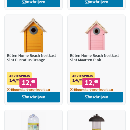
Inschrijven
Inschrijven
Bûten Home Beach Nestkast
Bûten Home Beach Nestkast
Sint Eustatius Orange
Sint Maarten Pink
ADVIESPRIJS
ADVIESPRIJS
14
14
95
12
95
12
,
49
,
49
,
,
Binnenkort weer leverbaar
Binnenkort weer leverbaar
Inschrijven
Inschrijven