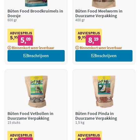
Bûten Food Broodkruimels in
Bûten Food Meelworm in
Doosje
Duurzame Verpakking
600 gr
400 gr
ADVIESPRIJS
ADVIESPRIJS
5
9
95
5
95
8
,
09
,
19
,
,
Binnenkort weer leverbaar
Binnenkort weer leverbaar
Inschrijven
Inschrijven
Bûten Food Vetbollen in
Bûten Food Pinda in
Duurzame Verpakking
Duurzame Verpakking
15 stuks
1,5 kg
ADVIESPRIJS
ADVIESPRIJS
5
9
95
95