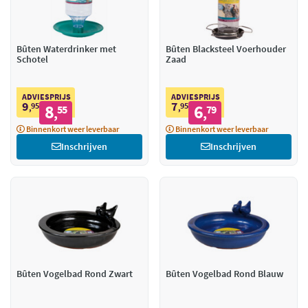
Bûten Waterdrinker met
Bûten Blacksteel Voerhouder
Schotel
Zaad
ADVIESPRIJS
ADVIESPRIJS
9
7
95
8
95
6
,
55
,
79
,
,
Binnenkort weer leverbaar
Binnenkort weer leverbaar
Inschrijven
Inschrijven
Bûten Vogelbad Rond Zwart
Bûten Vogelbad Rond Blauw