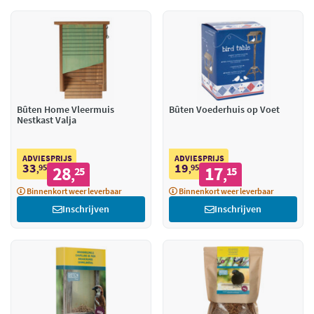
Bûten Home Vleermuis
Bûten Voederhuis op Voet
Nestkast Valja
ADVIESPRIJS
ADVIESPRIJS
33
19
95
28
95
17
,
25
,
15
,
,
Binnenkort weer leverbaar
Binnenkort weer leverbaar
Inschrijven
Inschrijven