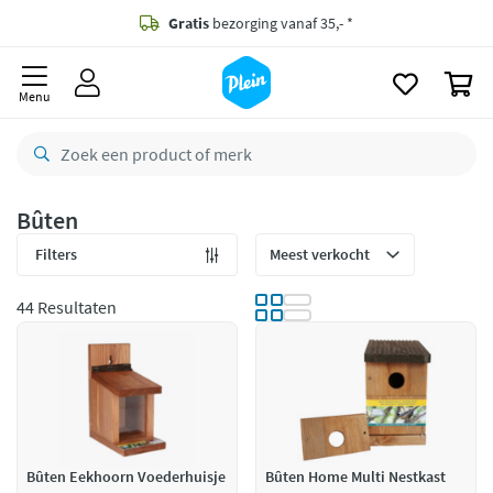
naar
oofdinhoud
Gratis
bezorging vanaf 35,- *
zoeken
0
Voor
23.59u
besteld,
morgen
in huis *
Menu
Gratis
retourneren
8,8/10
Goed
CO2 neutraal
bezorgd
Bûten
Betaal met Klarna
Filters
44 Resultaten
Bûten Eekhoorn Voederhuisje
Bûten Home Multi Nestkast